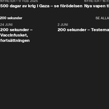
NYHETER
•
17 FEB. 2025
0:45
NYHETER
•
16 F
500 dagar av krig i Gaza – se förödelsen
Nya vapen ti
200 sekunder
SE ALLA
24 JUNI
5:00
2 JUNI
200 sekunder –
200 sekunder – Testern
Vaccinfusket,
fortsättningen