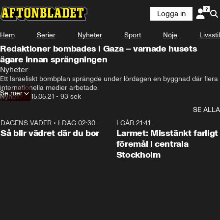
Logga in
Hem
Serier
Nyheter
Sport
Nöje
Livsstil
Redaktioner bombades i Gaza – varnade husets
ägare innan sprängningen
Nyheter
Ett Israeliskt bombplan sprängde under lördagen en byggnad där flera 
internationella medier arbetade.
Se mer
Nyheter
•
15.05.21
•
93 sek
SE ALLA
DAGENS VÄDER
•
I DAG 02:30
1:06
I GÅR 21:41
Så blir vädret där du bor
Larmet: Misstänkt farligt
föremål i centrala
Stockholm