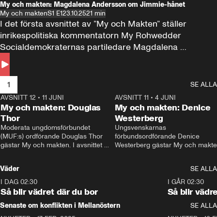
My och makten: Magdalena Andersson om Jimmie-hånet
My och makten
S1 E1
23.10.25
21 min
I det första avsnittet av ”My och Makten” ställer 
inrikespolitiska kommentatorn My Rohwedder 
Socialdemokraternas partiledare Magdalena 
Andersson till svars.
1
SE ALLA
AVSNITT 12
•
11 JUNI
26:27
AVSNITT 11
•
4 JUNI
2
My och makten: Douglas
My och makten: Denice
Thor
Westerberg
Moderata ungdomsförbundet 
Ungsvenskarnas 
(MUF:s) ordförande Douglas Thor 
förbundsordförande Denice 
gästar My och makten. I avsnittet 
Westerberg gästar My och makten.
diskuteras tonårsutvisningarna och 
avsnittet diskuteras migrationsfrå
hur Moderaterna ska locka väljare till 
och hur SD ska locka kvinnliga 
Väder
SE ALLA
valet i höst. 
väljare. 
I DAG 02:30
1:06
I GÅR 02:30
Så blir vädret där du bor
Så blir vädr
Senaste om konflikten i Mellanöstern
SE ALLA