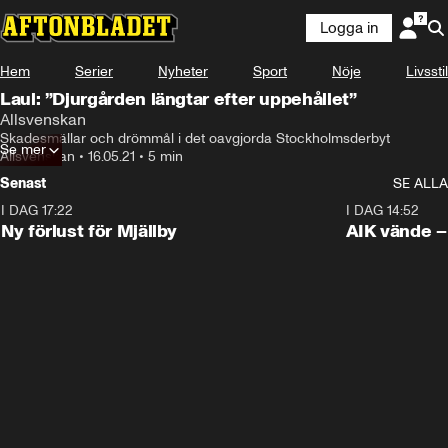
Logga in
Hem
Serier
Nyheter
Sport
Nöje
Livsstil
Laul: ”Djurgården längtar efter uppehållet”
Allsvenskan
Skadesmällar och drömmål i det oavgjorda Stockholmsderbyt
Se mer
Allsvenskan
•
16.05.21
•
5 min
Senast
SE ALLA
I DAG 17:22
0:37
I DAG 14:52
Ny förlust för Mjällby
AIK vände – 