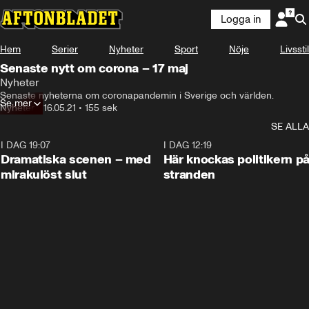
Logga in
Hem
Serier
Nyheter
Sport
Nöje
Livsstil
Senaste nytt om corona – 17 maj
Nyheter
Senaste nyheterna om coronapandemin i Sverige och världen.
Se mer
Nyheter
•
16.05.21
•
155 sek
SE ALLA
I DAG 19:07
0:42
I DAG 12:19
Dramatiska scenen – med
Här knockas politikern p
mirakulöst slut
stranden