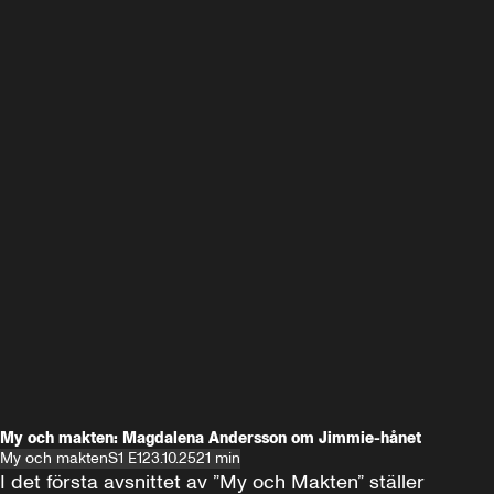
My och makten: Magdalena Andersson om Jimmie-hånet
My och makten
S1 E1
23.10.25
21 min
I det första avsnittet av ”My och Makten” ställer 