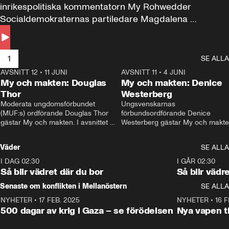
inrikespolitiska kommentatorn My Rohwedder 
Socialdemokraternas partiledare Magdalena 
Andersson till svars.
1
SE ALLA
AVSNITT 12
•
11 JUNI
26:27
AVSNITT 11
•
4 JUNI
2
My och makten: Douglas
My och makten: Denice
Thor
Westerberg
Moderata ungdomsförbundet 
Ungsvenskarnas 
(MUF:s) ordförande Douglas Thor 
förbundsordförande Denice 
gästar My och makten. I avsnittet 
Westerberg gästar My och makten.
diskuteras tonårsutvisningarna och 
avsnittet diskuteras migrationsfrå
hur Moderaterna ska locka väljare till 
och hur SD ska locka kvinnliga 
Väder
SE ALLA
valet i höst. 
väljare. 
I DAG 02:30
1:06
I GÅR 02:30
Så blir vädret där du bor
Så blir vädr
Senaste om konflikten i Mellanöstern
SE ALLA
NYHETER
•
17 FEB. 2025
0:45
NYHETER
•
16 F
500 dagar av krig i Gaza – se förödelsen
Nya vapen ti