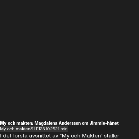
My och makten: Magdalena Andersson om Jimmie-hånet
My och makten
S1 E1
23.10.25
21 min
I det första avsnittet av ”My och Makten” ställer 