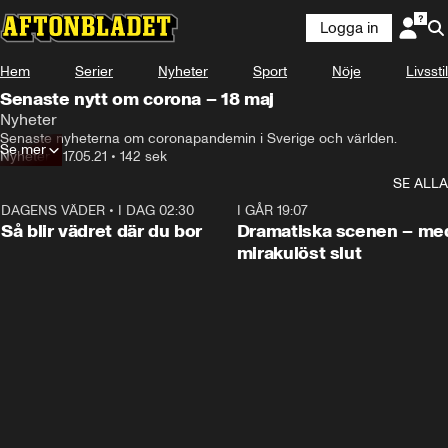
Logga in
Hem
Serier
Nyheter
Sport
Nöje
Livsstil
Senaste nytt om corona – 18 maj
Nyheter
Senaste nyheterna om coronapandemin i Sverige och världen.
Se mer
Nyheter
•
17.05.21
•
142 sek
SE ALLA
DAGENS VÄDER
•
I DAG 02:30
1:06
I GÅR 19:07
Så blir vädret där du bor
Dramatiska scenen – me
mirakulöst slut