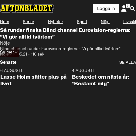
Logga in
Hem
Serier
Nyheter
Sport
Nöje
Livsstil
Så rundar finska Blind channel Eurovision-reglerna:
”Vi gör alltid tvärtom”
Nöje
Blind channel rundar Eurovision-reglerna: ”Vi gör alltid tvärtom”
Se mer
Nöje
•
18.05.21
•
116 sek
Senaste
SE ALLA
6 AUGUSTI
1:04
4 AUGUSTI
Lasse Holm sätter plus på
Beskedet om nästa år:
livet
”Bestämt mig”