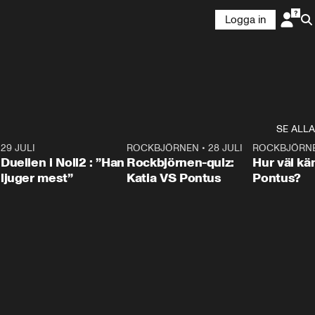
Logga in
SE ALLA
9
29 JULI
0:47
ROCKBJÖRNEN
•
28 JULI
0:15
ROCKBJÖRN
Duellen i Noll2 : ”Han
Rockbjörnen-quiz:
Hur väl kä
ljuger mest”
Katia VS Pontus
Pontus?