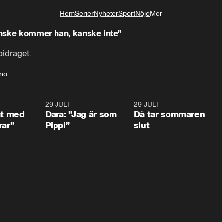
Hem
Serier
Nyheter
Sport
Nöje
Mer
Livsstil
Kanske kommer han, kanske inte”
idraget.
ino
1:02
29 JULI
0:41
29 JULI
0:3
at med
Dara: ”Jag är som
Då tar sommaren
rar”
Pippi”
slut