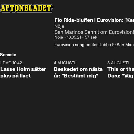
Flo Rida-bluffen i Eurovision: ”
Nöje
San Marinos Senhit om Eurovisionb
Nöje
•
18.05.21
•
57 sek
Eurovision song contest
Tobbe Ek
San Mar
Senaste
I DAG 10:42
1:04
4 AUGUSTI
0:24
3 AUGUSTI
Lasse Holm sätter
Beskedet om nästa
This or th
plus på livet
år: ”Bestämt mig”
Dara: ”Väg