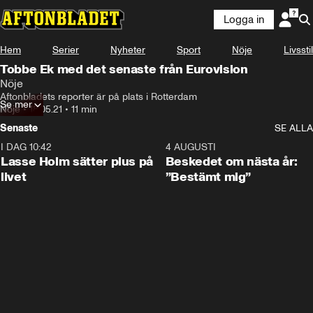
Logga in
Hem
Serier
Nyheter
Sport
Nöje
Livsstil
Tobbe Ek med det senaste från Eurovision
Nöje
Aftonbladets reporter är på plats i Rotterdam
Se mer
Nöje
•
18.05.21
•
11 min
Senaste
SE ALLA
I DAG 10:42
1:04
4 AUGUSTI
Lasse Holm sätter plus på
Beskedet om nästa år:
livet
”Bestämt mig”