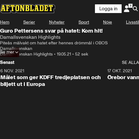
Logga in
Hem
Serier
Nyheter
Sport
Nöje
Livsstil
Guro Pettersens svar på hatet: Kom hit!
Damallsvenskan Highlights
Piteås målvakt om hatet efter hennes drömmål i OBOS 
Damallsvenskan
Se mer
Damallsvenskan Highlights
•
19.05.21
•
52 sek
Senast
SE ALLA
6 NOV. 2021
0:42
17 OKT. 2021
Målet som ger KDFF tredjeplatsen och
Örebor vann
biljett ut i Europa