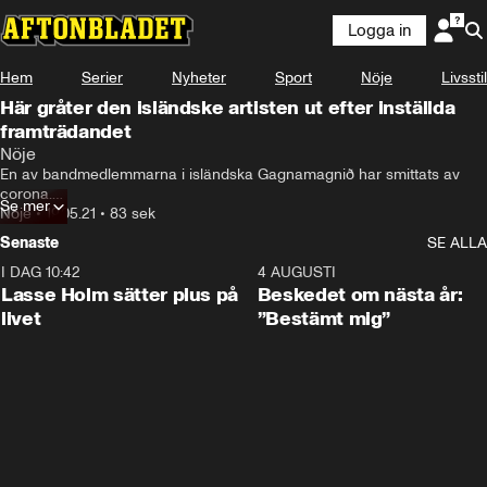
Logga in
Hem
Serier
Nyheter
Sport
Nöje
Livsstil
Här gråter den isländske artisten ut efter inställda
framträdandet
Nöje
En av bandmedlemmarna i isländska Gagnamagnið har smittats av 
corona.

Se mer
Nöje
•
19.05.21
•
83 sek
Därför tvingas Island ställa in sitt framträdande i morgondagens 
Senaste
SE ALLA
Eurovision-semi. På sociala medier har den sjuke artisten lämnat ett 
meddelande till fansen.
I DAG 10:42
1:04
4 AUGUSTI
Lasse Holm sätter plus på
Beskedet om nästa år:
livet
”Bestämt mig”