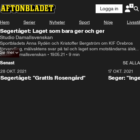
Logga in
Hem
Serier
Nyheter
Sport
Nöje
Livsstil
Segertåget: Laget som bara ger och ger
Studio Damallsvenskan
Sportbladets Anna Rydén och Kristoffer Bergström om KIF Örebros 
förvandling, målvaktens svar på tal och laget som motståndarna älskar 
Se mer
att möta
Studio Damallsvenskan
•
19.05.21
•
9 min
Senast
SE ALLA
28 OKT. 2021
7:02
17 OKT. 2021
Segertåget: "Grattis Rosengård"
Seger: "Ing