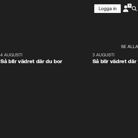
Logga in
SE ALLA
6
4 AUGUSTI
1:06
3 AUGUSTI
Så blir vädret där du bor
Så blir vädret där