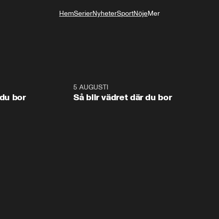
Hem
Serier
Nyheter
Sport
Nöje
Mer
Livsstil
1:06
5 AUGUSTI
1:0
 du bor
Så blir vädret där du bor