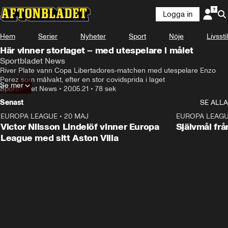
Logga in
Hem
Serier
Nyheter
Sport
Nöje
Livsstil
Här vinner storlaget – med utespelare i målet
Sportbladet News
River Plate vann Copa Libertadores-matchen med utespelare Enzo 
Perez som målvakt, efter en stor covidsprida i laget
Se mer
Sportbladet News
•
20.05.21
•
78 sek
Senast
SE ALLA
EUROPA LEAGUE
•
20 MAJ
1:32
EUROPA LEAG
Victor Nilsson Lindelöf vinner Europa
Självmål frå
League med sitt Aston Villa