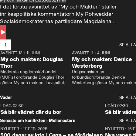
My och makten
S1 E1
23.10.25
21 min
I det första avsnittet av ”My och Makten” ställer 
inrikespolitiska kommentatorn My Rohwedder 
Socialdemokraternas partiledare Magdalena 
Andersson till svars.
1
SE ALLA
AVSNITT 12
•
11 JUNI
26:27
AVSNITT 11
•
4 JUNI
2
My och makten: Douglas
My och makten: Denice
Thor
Westerberg
Moderata ungdomsförbundet 
Ungsvenskarnas 
(MUF:s) ordförande Douglas Thor 
förbundsordförande Denice 
gästar My och makten. I avsnittet 
Westerberg gästar My och makten.
diskuteras tonårsutvisningarna och 
avsnittet diskuteras migrationsfrå
hur Moderaterna ska locka väljare till 
och hur SD ska locka kvinnliga 
Väder
SE ALLA
valet i höst. 
väljare. 
I DAG 02:30
1:06
I GÅR 02:30
Så blir vädret där du bor
Så blir vädr
Senaste om konflikten i Mellanöstern
SE ALLA
NYHETER
•
17 FEB. 2025
0:45
NYHETER
•
16 F
500 dagar av krig i Gaza – se förödelsen
Nya vapen ti