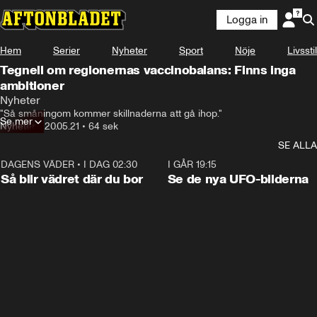
Logga in
Hem
Serier
Nyheter
Sport
Nöje
Livsstil
Tegnell om regionernas vaccinobalans: Finns inga
ambitioner
Nyheter
"Så småningom kommer skillnaderna att gå ihop."
Se mer
Nyheter
•
20.05.21
•
64 sek
SE ALLA
DAGENS VÄDER
•
I DAG 02:30
1:06
I GÅR 19:15
Så blir vädret där du bor
Se de nya UFO-bilderna