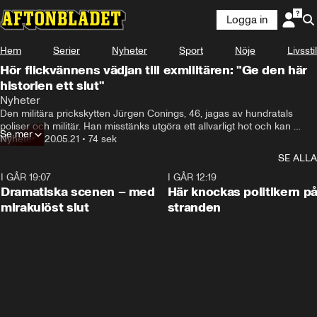
Logga in
Hem
Serier
Nyheter
Sport
Nöje
Livsstil
Hör flickvännens vädjan till exmilitären: "Ge den här
historien ett slut"
Nyheter
Den militära prickskytten Jürgen Conings, 46, jagas av hundratals 
poliser och militär. Han misstänks utgöra ett allvarligt hot och kan 
Se mer
försöka korsa gränsen från Belgien till Tyskland eller Nederländerna, 
Nyheter
•
20.05.21
•
74 sek
skriver The Brussels Times.
SE ALLA
I GÅR 19:07
0:42
I GÅR 12:19
Dramatiska scenen – med
Här knockas politikern p
mirakulöst slut
stranden