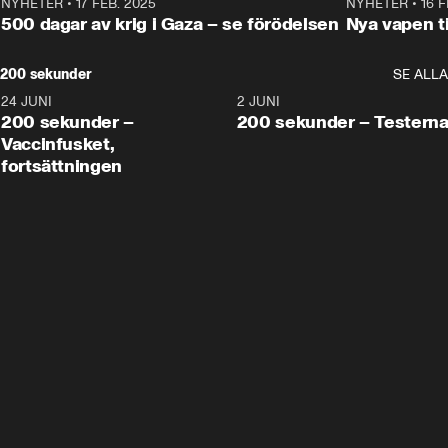
NYHETER
•
17 FEB. 2025
0:45
NYHETER
•
16 F
500 dagar av krig i Gaza – se förödelsen
Nya vapen ti
200 sekunder
SE ALLA
24 JUNI
5:00
2 JUNI
200 sekunder –
200 sekunder – Testern
Vaccinfusket,
fortsättningen