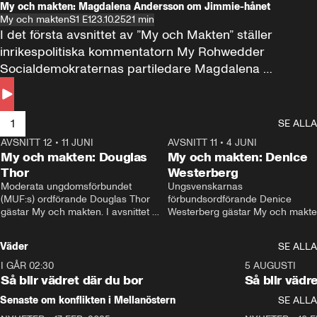
My och makten: Magdalena Andersson om Jimmie-hånet
My och makten
S1 E1
23.10.25
21 min
I det första avsnittet av ”My och Makten” ställer 
inrikespolitiska kommentatorn My Rohwedder 
Socialdemokraternas partiledare Magdalena 
Andersson till svars.
1
SE ALLA
AVSNITT 12
•
11 JUNI
26:27
AVSNITT 11
•
4 JUNI
2
My och makten: Douglas
My och makten: Denice
Thor
Westerberg
Moderata ungdomsförbundet 
Ungsvenskarnas 
(MUF:s) ordförande Douglas Thor 
förbundsordförande Denice 
gästar My och makten. I avsnittet 
Westerberg gästar My och makten.
diskuteras tonårsutvisningarna och 
avsnittet diskuteras migrationsfrå
hur Moderaterna ska locka väljare till 
och hur SD ska locka kvinnliga 
Väder
SE ALLA
valet i höst. 
väljare. 
I GÅR 02:30
1:06
5 AUGUSTI
Så blir vädret där du bor
Så blir vädr
Senaste om konflikten i Mellanöstern
SE ALLA