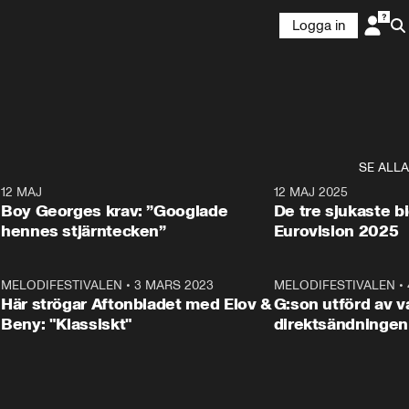
Logga in
SE ALLA
6
12 MAJ
0:40
12 MAJ 2025
Boy Georges krav: ”Googlade
De tre sjukaste b
hennes stjärntecken”
Eurovision 2025
6
MELODIFESTIVALEN
•
3 MARS 2023
1:46
MELODIFESTIVALEN
•
Här strögar Aftonbladet med Elov &
G:son utförd av va
Beny: "Klassiskt"
direktsändningen