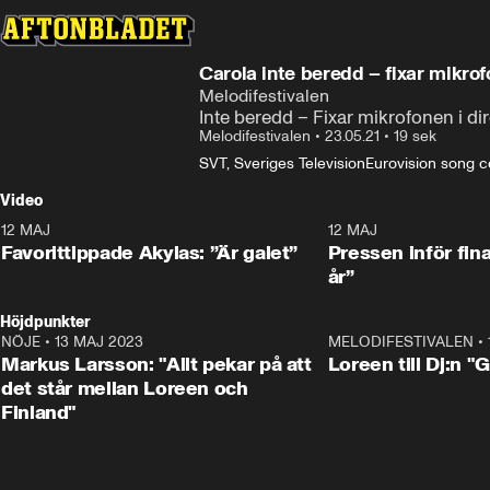
Carola inte beredd – fixar mikro
Melodifestivalen
Inte beredd – Fixar mikrofonen i d
Melodifestivalen
•
23.05.21
•
19 sek
SVT, Sveriges Television
Eurovision song c
Video
12 MAJ
1:04
12 MAJ
Favorittippade Akylas: ”Är galet”
Pressen inför fin
år”
Höjdpunkter
NÖJE
•
13 MAJ 2023
18:32
MELODIFESTIVALEN
•
Markus Larsson: "Allt pekar på att
Loreen till Dj:n "
det står mellan Loreen och
Finland"