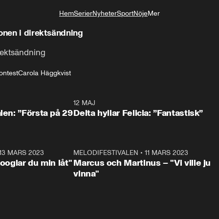
Hem
Serier
Nyheter
Sport
Nöje
Mer
Livsstil
fonen i direktsändning
irektsändning
ontest
Carola Häggkvist
0:59
12 MAJ
0:5
alen: ”Första på 29
Delta hyllar Felicia: ”Fantastisk”
13 MARS 2023
0:56
MELODIFESTIVALEN
•
11 MARS 2023
1:1
Googlar du min låt"
Marcus och Martinus – "Vi ville ju
vinna"