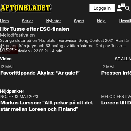
Logga in
Hem
Serier
Nyheter
Sport
Nöje
Livsstil
Hör Tusse efter ESC-finalen
Melodifestivalen
Sverige slutar på en 14:e plats i Eurovision Song Contest 2021. Han får 
46 poäng från juryn och 63 poäng av tittarrösterna. Det gav Tusse 
Se mer
totalt 109 poäng i omröstningen.
Melodifestivalen
•
23.05.21
•
4 min
Video
SE ALLA
12 MAJ
1:04
12 MAJ
Favorittippade Akylas: ”Är galet”
Pressen infö
Höjdpunkter
NÖJE
•
13 MAJ 2023
18:32
MELODIFESTIV
Markus Larsson: "Allt pekar på att det
Loreen till 
står mellan Loreen och Finland"