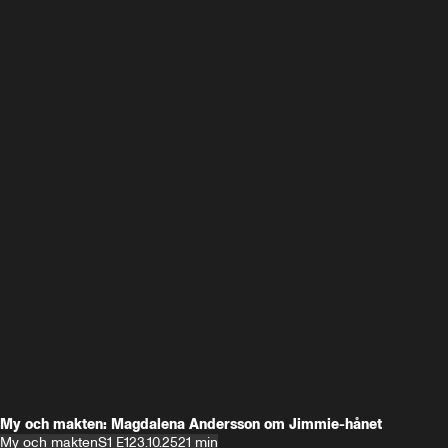
My och makten: Magdalena Andersson om Jimmie-hånet
My och makten
S1 E1
23.10.25
21 min