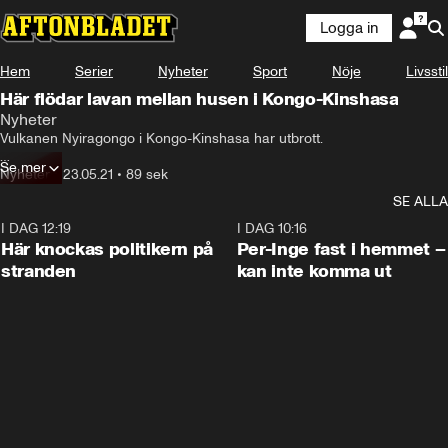
Logga in
Hem
Serier
Nyheter
Sport
Nöje
Livsstil
Här flödar lavan mellan husen i Kongo-Kinshasa
Nyheter
Vulkanen Nyiragongo i Kongo-Kinshasa har utbrott.

Se mer
Nu har lava från vulkanen nått staden Goma.
Nyheter
•
23.05.21
•
89 sek
SE ALLA
I DAG 12:19
0:45
I DAG 10:16
Här knockas politikern på
Per-Inge fast i hemmet –
stranden
kan inte komma ut