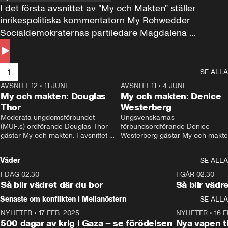
I det första avsnittet av ”My och Makten” ställer 
inrikespolitiska kommentatorn My Rohwedder 
Socialdemokraternas partiledare Magdalena 
Andersson till svars.
1
SE ALLA
AVSNITT 12
•
11 JUNI
26:27
AVSNITT 11
•
4 JUNI
2
My och makten: Douglas
My och makten: Denice
Thor
Westerberg
Moderata ungdomsförbundet 
Ungsvenskarnas 
(MUF:s) ordförande Douglas Thor 
förbundsordförande Denice 
gästar My och makten. I avsnittet 
Westerberg gästar My och makten.
diskuteras tonårsutvisningarna och 
avsnittet diskuteras migrationsfrå
hur Moderaterna ska locka väljare till 
och hur SD ska locka kvinnliga 
Väder
SE ALLA
valet i höst. 
väljare. 
I DAG 02:30
1:06
I GÅR 02:30
Så blir vädret där du bor
Så blir vädr
Senaste om konflikten i Mellanöstern
SE ALLA
NYHETER
•
17 FEB. 2025
0:45
NYHETER
•
16 F
500 dagar av krig i Gaza – se förödelsen
Nya vapen ti