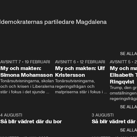
aldemokraternas partiledare Magdalena 
SE ALLA
7
AVSNITT 7
•
19 FEBRUARI
24:30
AVSNITT 6
•
12 FEBRUARI
27:30
AVSNITT 5
•
My och makten:
My och makten: Ulf
My och ma
Simona Mohamsson
Kristersson
Elisabeth
 
Tonårsutvisningarna, skolan 
Tonårsutvisningarna, 
Ringqvist
och och krisen i Liberalerna 
regeringsfrågan och 
Trump, den gr
står i fokus i det sjunde 
matpriserna står i fokus i 
omställningen
avsnittet av ”My och 
det sjätte avsnittet av ”My 
regeringsfråga
makten”. Se när 
och makten”. Se när 
centrum i det 
SE ALLA
Aftonbladets inrikespolitiska 
Aftonbladets inrikespolitiska 
avsnittet av ”
kommentator My 
kommentator My 
6
4 AUGUSTI
1:06
3 AUGUSTI
Makten”. Se nä
Rohwedder ställer 
Rohwedder ställer 
Så blir vädret där du bor
Så blir vädret där
Aftonbladets in
utbildnings- och 
statsminister Ulf Kristersson 
kommentator 
SE ALLA
integrationsminister Simona 
till svars.
Rohwedder stäl
Mohamsson till svars.