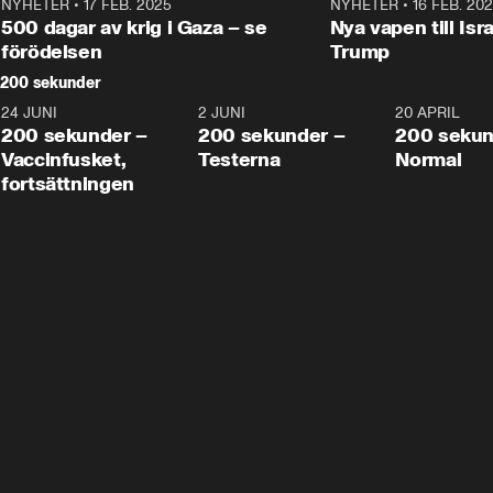
NYHETER
•
17 FEB. 2025
0:45
NYHETER
•
16 FEB. 20
500 dagar av krig i Gaza – se
Nya vapen till Isr
förödelsen
Trump
200 sekunder
24 JUNI
5:00
2 JUNI
4:23
20 APRIL
200 sekunder –
200 sekunder –
200 sekun
Vaccinfusket,
Testerna
Normal
fortsättningen