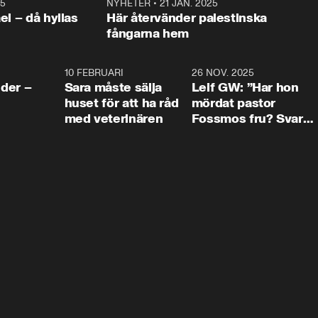
25
1:22
NYHETER
•
21 JAN. 2025
0:5
ael – då hyllas
Här återvänder palestinska
fångarna hem
4:24
10 FEBRUARI
4:13
26 NOV. 2025
8:1
der –
Sara måste sälja
Leif GW: ”Har hon
huset för att ha råd
mördat pastor
med veterinären
Fossmos fru? Svar
nej.”