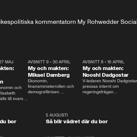
r inrikespolitiska kommentatorn My Rohwedder Soci
27 MAJ
3:51
AVSNITT 9
•
30 APRIL
24:00
AVSNITT 8
•
16 APRIL
25:1
kten:
My och makten:
My och makten:
Mikael Damberg
Nooshi Dadgostar
on
Ekonomin, 
V-ledaren Nooshi Dadgostar
finansministerrollen och 
pressas internt om 
onomin och 
demografikrisen. 
regeringsfrågan.

lisabeth 
Oppositionen ställs till svars 
I Aftonbladets 
ls till svars 
när Socialdemokraternas 
partiledarutfrågning ”My 
stern gästar 
Mikael Damberg gästar My 
och Makten” sätter hon ner 
My och Makten. 
och Makten. 
foten mot kritikerna:

1:06
5 AUGUSTI
1:0
– Vi ställer upp i val. Ska vi 
 du bor
Så blir vädret där du bor
vara med så sitter vi förstås 