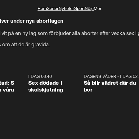
Hem
Serier
Nyheter
Sport
Nöje
Mer
Livsstil
river under nya abortlagen
it på en ny lag som förbjuder alla aborter efter vecka sex i g
 om att de är gravida.
1:36
I DAG 06:40
0:47
DAGENS VÄDER
•
I DAG 02
1:0
ari: S
Sex dödade i
Så blir vädret där du
r våra
skolskjutning
bor