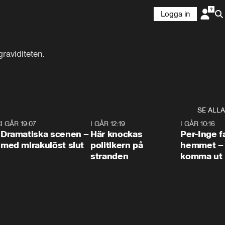
Logga in
raviditeten.

SE ALLA
:30
6
I GÅR 19:07
0:42
I GÅR 12:19
0:45
I GÅR 10:16
Dramatiska scenen –
Här knockas
Per-Inge fa
med mirakulöst slut
politikern på
hemmet – 
stranden
komma ut