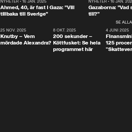
Centerpartiets
2
NYHETER
•
16 JAN. 2025
1:01
NYHETER
•
16 JAN. 20
Thand Ring till
Ahmed, 40, är fast i Gaza: ”Vill
Gazaborna: ”Vad s
tillbaka till Sverige”
till?”
SE ALLA
3
25 NOV. 2025
31:05
8 OKT. 2025
4:29
4 JUNI 2025
Knutby – Vem
200 sekunder –
Finansmin
mördade Alexandra?
Köttfusket: Se hela
125 procent
programmet här
"Skattever
viktig uppg