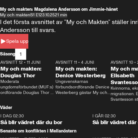
My och makten: Magdalena Andersson om Jimmie-hånet
My och makten
S1 E1
23.10.25
21 min
I det första avsnittet av ”My och Makten” ställe
Andersson till svars.
Spela upp
1
Säsong
AVSNITT 12
•
11 JUNI
26:27
AVSNITT 11
•
4 JUNI
23:40
AVSNITT 10
•
My och makten:
My och makten:
My och ma
Douglas Thor
Denice Westerberg
Elisabeth
Moderata 
Ungsvenskarnas 
Svantess
ungdomsförbundet (MUF:s) 
förbundsordförande Denice 
Kvinnorna, ek
ordförande Douglas Thor 
Westerberg gästar My och 
migrationen. E
gästar My och makten. I 
makten. I avsnittet 
Svantesson stäl
avsnittet diskuteras 
diskuteras migrationsfrågan 
när finansmini
Väder
tonårsutvisningarna och hur 
och hur SD ska locka 
Moderaterna ska locka 
kvinnliga väljare. 
I DAG 02:30
1:06
I GÅR 02:30
väljare till valet i höst. 
Så blir vädret där du bor
Så blir vädret där
Senaste om konflikten i Mellanöstern