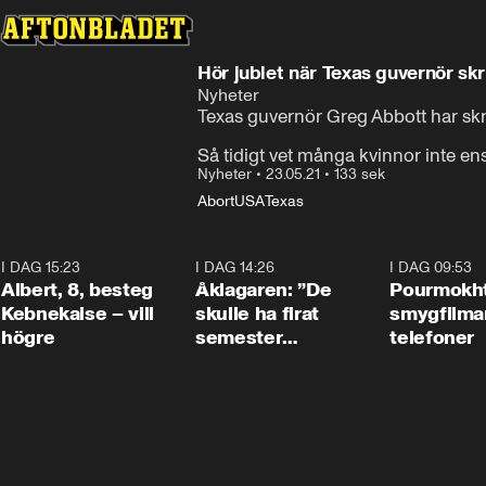
Hör jublet när Texas guvernör sk
Nyheter
Texas guvernör Greg Abbott har skriv
Så tidigt vet många kvinnor inte ens
Nyheter
•
23.05.21
•
133 sek
Abort
USA
Texas
I DAG 15:23
0:54
I DAG 14:26
1:54
I DAG 09:53
Albert, 8, besteg
Åklagaren: ”De
Pourmokht
Kebnekaise – vill
skulle ha firat
smygfilma
högre
semester
telefoner
tillsammans”