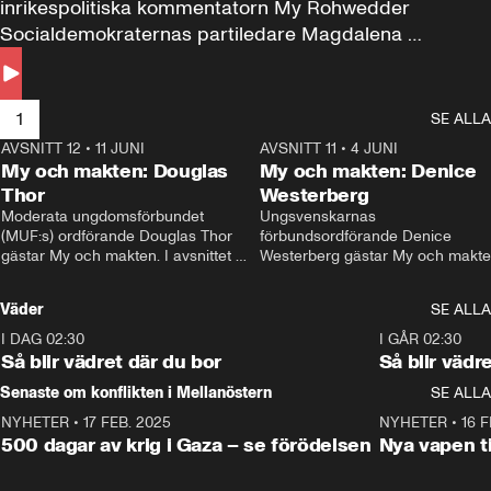
inrikespolitiska kommentatorn My Rohwedder 
Socialdemokraternas partiledare Magdalena 
Andersson till svars.
1
SE ALLA
AVSNITT 12
•
11 JUNI
26:27
AVSNITT 11
•
4 JUNI
2
My och makten: Douglas
My och makten: Denice
Thor
Westerberg
Moderata ungdomsförbundet 
Ungsvenskarnas 
(MUF:s) ordförande Douglas Thor 
förbundsordförande Denice 
gästar My och makten. I avsnittet 
Westerberg gästar My och makten.
diskuteras tonårsutvisningarna och 
avsnittet diskuteras migrationsfrå
hur Moderaterna ska locka väljare till 
och hur SD ska locka kvinnliga 
Väder
SE ALLA
valet i höst. 
väljare. 
I DAG 02:30
1:06
I GÅR 02:30
Så blir vädret där du bor
Så blir vädr
Senaste om konflikten i Mellanöstern
SE ALLA
NYHETER
•
17 FEB. 2025
0:45
NYHETER
•
16 F
500 dagar av krig i Gaza – se förödelsen
Nya vapen ti