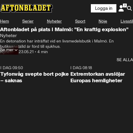
Logga in
Hem
Serier
Nyheter
Sport
Nöje
Livsstil
Aftonbladet på plats i Malmö: ”En kraftig explosion”
Nyheter
En detonation har inträffat vid en livsmedelsbutik i Malmö. En 
butiksanställd är förd till sjukhus.
Se mer
Nyheter
•
23.05.21
•
4 min
SE ALLA
I DAG 09:50
0:53
I DAG 08:18
Tyfonvåg svepte bort pojke
Extremtorkan avslöjar
– saknas
Europas hemligheter