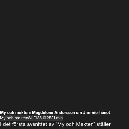
My och makten: Magdalena Andersson om Jimmie-hånet
My och makten
S1 E1
23.10.25
21 min
I det första avsnittet av ”My och Makten” ställer 