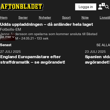
Logga in
Hem
Serier
Nyheter
Sport
Nöje
Livsstil
Udda uppladdningen – då anländer hela laget
Fotbolls-EM
Janne Andersson om spelarna som kommer ansluta till Båstad
Se mer
Fotbolls-EM
•
24.05.21
•
133 sek
Senast
SE ALLA
27 JULI 2025
0:59
23 JULI 2025
England Europamästare efter
Spanien vida
straffdramatik – se avgörandet!
avgörandet!