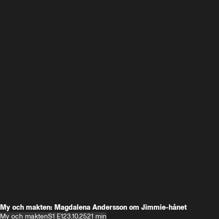
My och makten: Magdalena Andersson om Jimmie-hånet
My och makten
S1 E1
23.10.25
21 min