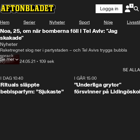
Logga in
Hem
Serier
Nyheter
Sport
Nöje
Livsstil
Noa, 25, om när bomberna föll i Tel Aviv: "Jag
skakade"
Nyheter
Raketregnet slog ner i partystaden – och Tel Avivs trygga bubbla 
sprack. 

Se mer
Nyheter
•
24.05.21
•
109 sek
Shahar Salomon, 25, och Noa Mizrahi, 25, som sprang för sina liv över 
SE ALLA
stranden vid Medelhavet, är fortfarande i chock ett par dagar efter 
eldupphöret mellan Israel och Hamas.
I DAG 10:40
1:01
I GÅR 15:00
Rituals släppte
”Underliga grytor"
bebisparfym: ”Sjukaste”
försvinner på Lidingösko