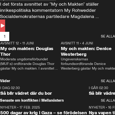
I det första avsnittet av ”My och Makten” ställer 
inrikespolitiska kommentatorn My Rohwedder 
Socialdemokraternas partiledare Magdalena 
Andersson till svars.
1
SE ALLA
AVSNITT 12
•
11 JUNI
26:27
AVSNITT 11
•
4 JUNI
2
My och makten: Douglas
My och makten: Denice
Thor
Westerberg
Moderata ungdomsförbundet 
Ungsvenskarnas 
(MUF:s) ordförande Douglas Thor 
förbundsordförande Denice 
gästar My och makten. I avsnittet 
Westerberg gästar My och makten.
diskuteras tonårsutvisningarna och 
avsnittet diskuteras migrationsfrå
hur Moderaterna ska locka väljare till 
och hur SD ska locka kvinnliga 
Väder
SE ALLA
valet i höst. 
väljare. 
I DAG 02:30
1:06
I GÅR 02:30
Så blir vädret där du bor
Så blir vädr
Senaste om konflikten i Mellanöstern
SE ALLA
NYHETER
•
17 FEB. 2025
0:45
NYHETER
•
16 F
500 dagar av krig i Gaza – se förödelsen
Nya vapen ti