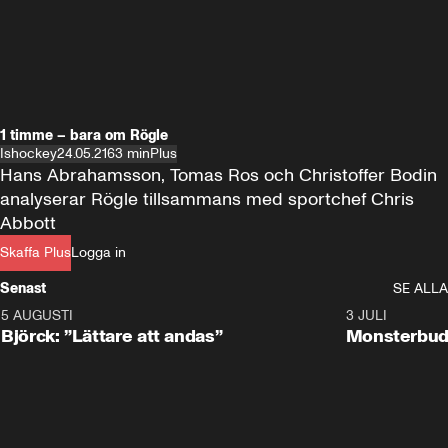
1 timme – bara om Rögle
Ishockey
24.05.21
63 min
Plus
Hans Abrahamsson, Tomas Ros och Christoffer Bodin 
analyserar Rögle tillsammans med sportchef Chris 
Abbott
Skaffa Plus
Logga in
Senast
SE ALLA
5 AUGUSTI
2:08
3 JULI
Björck: ”Lättare att andas”
Monsterbud 