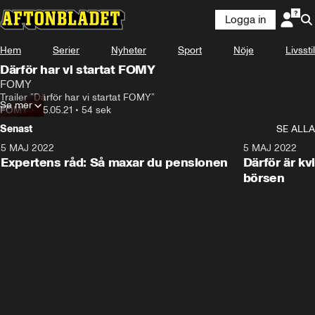
Logga in
Hem
Serier
Nyheter
Sport
Nöje
Livsstil
Därför har vi startat FOMY
FOMY
Trailer ”Därför har vi startat FOMY”
Se mer
FOMY
•
25.05.21
•
54 sek
Senast
SE ALLA
5 MAJ 2022
1:49
5 MAJ 2022
Expertens råd: Så maxar du pensionen
Därför är kv
börsen