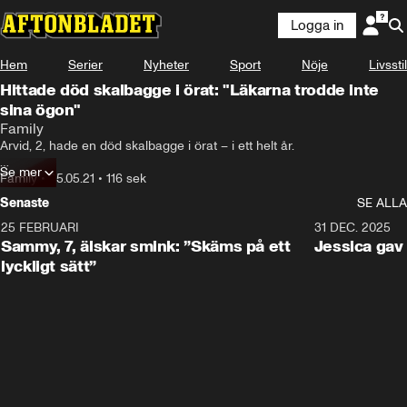
Logga in
Hem
Serier
Nyheter
Sport
Nöje
Livsstil
Hittade död skalbagge i örat: "Läkarna trodde inte
sina ögon"
Family
Arvid, 2, hade en död skalbagge i örat – i ett helt år.

Se mer
Hör mamma Emelie berätta om den kusliga upptäckten.
Family
•
25.05.21
•
116 sek
Senaste
SE ALLA
25 FEBRUARI
0:59
31 DEC. 2025
Sammy, 7, älskar smink: ”Skäms på ett
Jessica ga
lyckligt sätt”