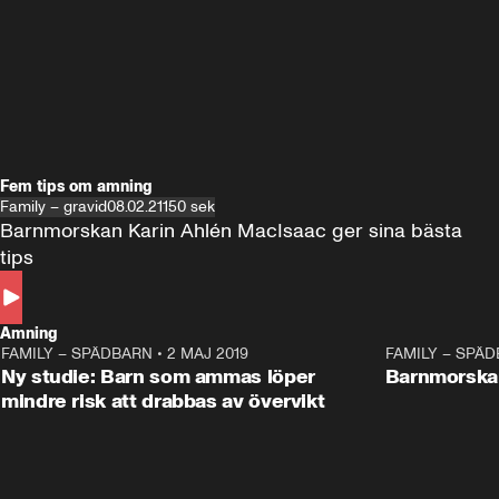
Fem tips om amning
Family – gravid
08.02.21
150 sek
Barnmorskan Karin Ahlén MacIsaac ger sina bästa 
tips 
Amning
FAMILY – SPÄDBARN
•
2 MAJ 2019
0:35
FAMILY – SPÄ
Ny studie: Barn som ammas löper
Barnmorskan
mindre risk att drabbas av övervikt