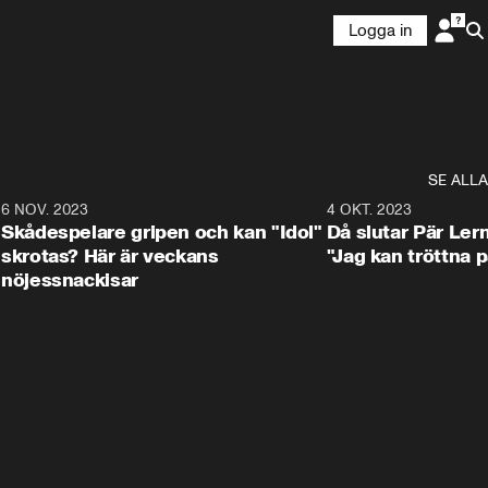
Logga in
SE ALLA
1
6 NOV. 2023
3:25
4 OKT. 2023
Skådespelare gripen och kan "Idol"
Då slutar Pär Ler
skrotas? Här är veckans
"Jag kan tröttna på
nöjessnackisar