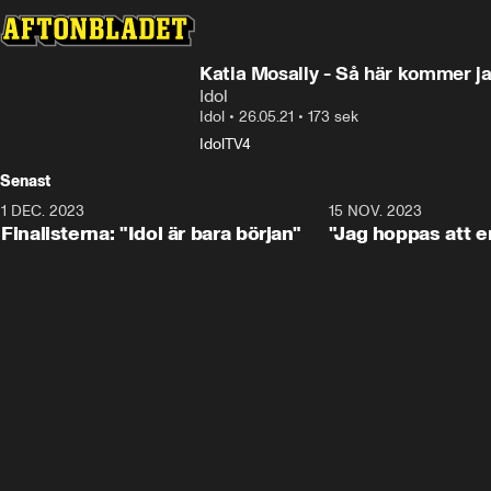
Katia Mosally - Så här kommer jag
Idol
Idol
•
26.05.21
•
173 sek
Idol
TV4
Senast
1 DEC. 2023
0:56
15 NOV. 2023
Finalisterna: "Idol är bara början"
"Jag hoppas att en