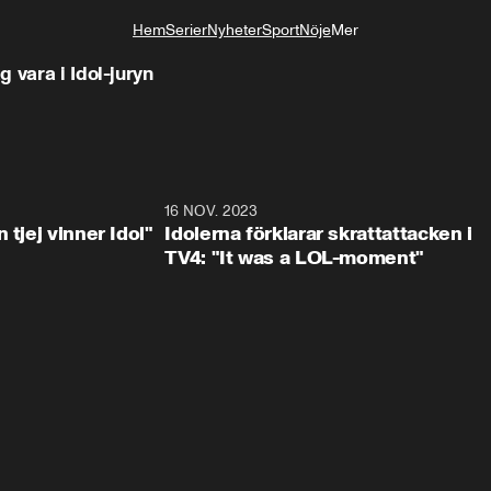
Hem
Serier
Nyheter
Sport
Nöje
Mer
Livsstil
 vara i Idol-juryn
1:23
16 NOV. 2023
0:3
 tjej vinner Idol"
Idolerna förklarar skrattattacken i
TV4: "It was a LOL-moment"