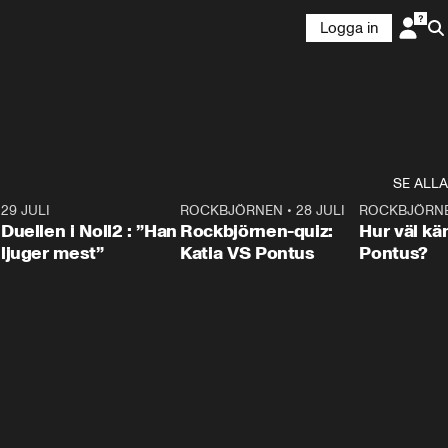
Logga in
SE ALLA
9
29 JULI
0:47
ROCKBJÖRNEN
•
28 JULI
0:15
ROCKBJÖRN
Duellen i Noll2 : ”Han
Rockbjörnen-quiz:
Hur väl kä
ljuger mest”
Katia VS Pontus
Pontus?