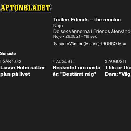
Trailer: Friends – the reunion
Nöje
De sex vännerna i Friends återvände
Nöje
•
26.05.21
•
118 sek
Tv-serier
Vänner (tv-serie)
HBO
HBO Max
Senaste
I GÅR 10:42
1:04
4 AUGUSTI
0:24
3 AUGUSTI
Lasse Holm sätter
Beskedet om nästa
This or th
plus på livet
år: ”Bestämt mig”
Dara: ”Väg