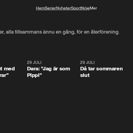
Hem
Serier
Nyheter
Sport
Nöje
Mer
Livsstil
r, alla tillsammans ännu en gång, för en återförening.
1:02
29 JULI
0:41
29 JULI
0:3
at med
Dara: ”Jag är som
Då tar sommaren
rar”
Pippi”
slut