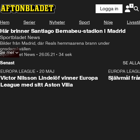
Logga in
Hem
Serier
Nyheter
Sport
Nöje
Livsstil
Här brinner Santiago Bernabeu-stadion i Madrid
Sportbladet News
Bilder från Madrid, där Reals hemmaarena brann under 
onsdagskvällen
Se mer
Sportbladet News
•
26.05.21
•
34 sek
Senast
SE ALLA
EUROPA LEAGUE
•
20 MAJ
1:32
EUROPA LEAG
Victor Nilsson Lindelöf vinner Europa
Självmål frå
League med sitt Aston Villa