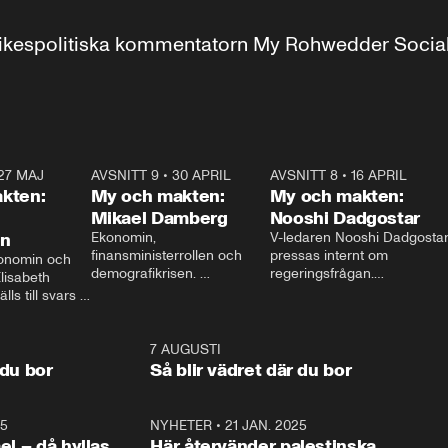
r inrikespolitiska kommentatorn My Rohwedder Soci
27 MAJ
3:51
AVSNITT 9
•
30 APRIL
24:00
AVSNITT 8
•
16 APRIL
25:1
kten:
My och makten:
My och makten:
Mikael Damberg
Nooshi Dadgostar
on
Ekonomin, 
V-ledaren Nooshi Dadgostar
finansministerrollen och 
pressas internt om 
onomin och 
demografikrisen. 
regeringsfrågan.

lisabeth 
Oppositionen ställs till svars 
I Aftonbladets 
ls till svars 
när Socialdemokraternas 
partiledarutfrågning ”My 
stern gästar 
Mikael Damberg gästar My 
och Makten” sätter hon ner 
My och Makten. 
och Makten. 
foten mot kritikerna:

1:06
7 AUGUSTI
1:0
– Vi ställer upp i val. Ska vi 
 du bor
Så blir vädret där du bor
vara med så sitter vi förstås 
25
1:22
NYHETER
•
21 JAN. 2025
0:5
ael – då hyllas
Här återvänder palestinska