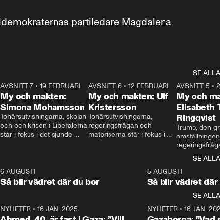
aldemokraternas partiledare Magdalena 
SE ALLA
7
AVSNITT 7
•
19 FEBRUARI
24:30
AVSNITT 6
•
12 FEBRUARI
27:30
AVSNITT 5
•
My och makten:
My och makten: Ulf
My och ma
Simona Mohamsson
Kristersson
Elisabeth
 
Tonårsutvisningarna, skolan 
Tonårsutvisningarna, 
Ringqvist
och och krisen i Liberalerna 
regeringsfrågan och 
Trump, den gr
står i fokus i det sjunde 
matpriserna står i fokus i 
omställningen
avsnittet av ”My och 
det sjätte avsnittet av ”My 
regeringsfråga
makten”. Se när 
och makten”. Se när 
centrum i det 
SE ALLA
Aftonbladets inrikespolitiska 
Aftonbladets inrikespolitiska 
avsnittet av ”
kommentator My 
kommentator My 
6
6 AUGUSTI
1:06
5 AUGUSTI
Makten”. Se nä
Rohwedder ställer 
Rohwedder ställer 
Så blir vädret där du bor
Så blir vädret där
Aftonbladets in
utbildnings- och 
statsminister Ulf Kristersson 
kommentator 
SE ALLA
integrationsminister Simona 
till svars.
Rohwedder stäl
Mohamsson till svars.
Centerpartiets
2
NYHETER
•
16 JAN. 2025
1:01
NYHETER
•
16 JAN. 20
Thand Ring till
Ahmed, 40, är fast i Gaza: ”Vill
Gazaborna: ”Vad s