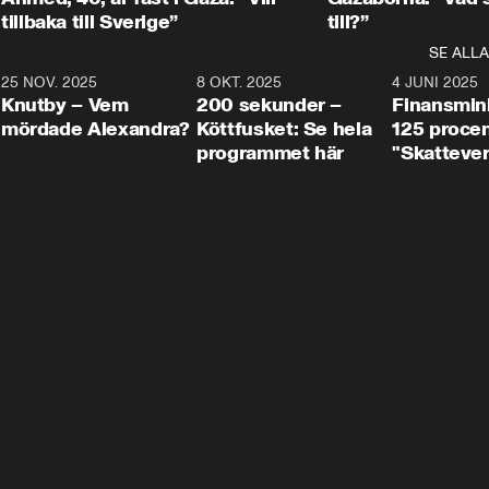
tillbaka till Sverige”
till?”
SE ALLA
3
25 NOV. 2025
31:05
8 OKT. 2025
4:29
4 JUNI 2025
Knutby – Vem
200 sekunder –
Finansmin
mördade Alexandra?
Köttfusket: Se hela
125 procent
programmet här
"Skattever
viktig uppg