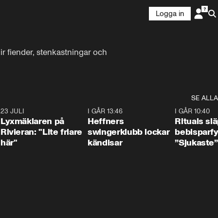
Logga in
 fiender, stenkastningar och 
SE ALLA
7
23 JULI
2:02
I GÅR 13:46
0:55
I GÅR 10:40
Lyxmäklaren på
Heffners
Rituals sl
Rivieran: "Lite friare
swingerklubb lockar
bebisparf
här"
kändisar
”Sjukaste”