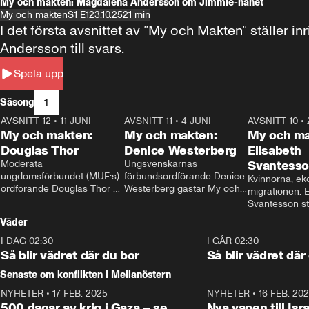
My och makten: Magdalena Andersson om Jimmie-hånet
My och makten
S1 E1
23.10.25
21 min
I det första avsnittet av ”My och Makten” ställe
Andersson till svars.
Spela upp
1
Säsong
AVSNITT 12
•
11 JUNI
26:27
AVSNITT 11
•
4 JUNI
23:40
AVSNITT 10
•
My och makten:
My och makten:
My och ma
Douglas Thor
Denice Westerberg
Elisabeth
Moderata 
Ungsvenskarnas 
Svantess
ungdomsförbundet (MUF:s) 
förbundsordförande Denice 
Kvinnorna, ek
ordförande Douglas Thor 
Westerberg gästar My och 
migrationen. E
gästar My och makten. I 
makten. I avsnittet 
Svantesson stäl
avsnittet diskuteras 
diskuteras migrationsfrågan 
när finansmini
Väder
tonårsutvisningarna och hur 
och hur SD ska locka 
Moderaterna ska locka 
kvinnliga väljare. 
I DAG 02:30
1:06
I GÅR 02:30
väljare till valet i höst. 
Så blir vädret där du bor
Så blir vädret där
Senaste om konflikten i Mellanöstern
NYHETER
•
17 FEB. 2025
0:45
NYHETER
•
16 FEB. 20
500 dagar av krig i Gaza – se
Nya vapen till Isr