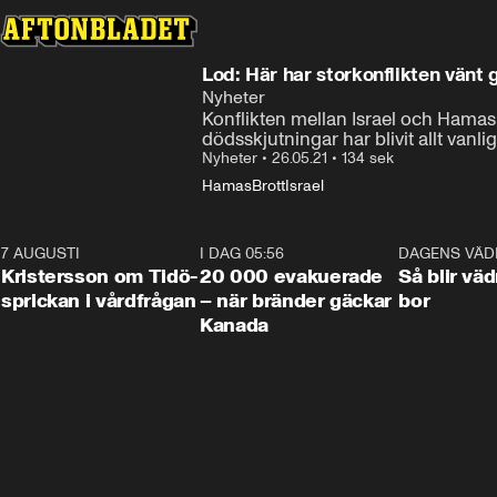
Lod: Här har storkonflikten vänt
Nyheter
Konflikten mellan Israel och Hamas 
dödsskjutningar har blivit allt vanlig
Nyheter
•
26.05.21
•
134 sek
Hamas
Brott
Israel
7 AUGUSTI
0:42
I DAG 05:56
0:38
DAGENS VÄD
Kristersson om Tidö-
20 000 evakuerade
Så blir väd
sprickan i vårdfrågan
– när bränder gäckar
bor
Kanada