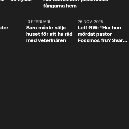
fångarna hem
4:24
10 FEBRUARI
4:13
26 NOV. 2025
8:1
der –
Sara måste sälja
Leif GW: ”Har hon
huset för att ha råd
mördat pastor
med veterinären
Fossmos fru? Svar
nej.”