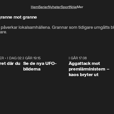
Hem
Serier
Nyheter
Sport
Nöje
Mer
Livsstil
 granne mot granne
påverkar lokalsamhällena. Grannar som tidigare umgåtts blir
are.
ER
•
I DAG 02:30
1:06
I GÅR 19:15
0:36
I GÅR 17:08
0:3
ret där du
Se de nya UFO-
Äggattack mot
bilderna
premiärministern –
kaos bryter ut