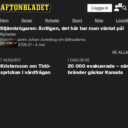
Logga in
Hem
Serier
Nyheter
Sport
Nöje
Livsstil
Stjärnkrögaren: Äntligen, det här har man väntat på!
Nyheter
Stjärnkrögaren Johan Jureskog om lättnaderna.
Se mer
Nyheter
•
27.05.21
•
4 min
SE ALLA
7 AUGUSTI
0:42
I DAG 05:56
Kristersson om Tidö-
20 000 evakuerade – nä
sprickan i vårdfrågan
bränder gäckar Kanada