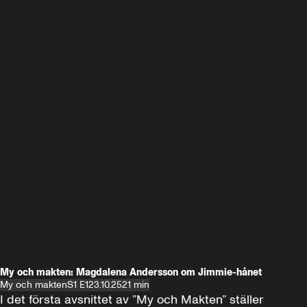
My och makten: Magdalena Andersson om Jimmie-hånet
My och makten
S1 E1
23.10.25
21 min
I det första avsnittet av ”My och Makten” ställer 