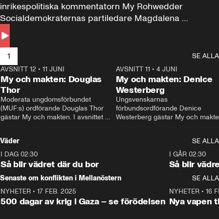
inrikespolitiska kommentatorn My Rohwedder 
Socialdemokraternas partiledare Magdalena 
Andersson till svars.
1
SE ALLA
AVSNITT 12
•
11 JUNI
26:27
AVSNITT 11
•
4 JUNI
2
My och makten: Douglas
My och makten: Denice
Thor
Westerberg
Moderata ungdomsförbundet 
Ungsvenskarnas 
(MUF:s) ordförande Douglas Thor 
förbundsordförande Denice 
gästar My och makten. I avsnittet 
Westerberg gästar My och makten.
diskuteras tonårsutvisningarna och 
avsnittet diskuteras migrationsfrå
hur Moderaterna ska locka väljare till 
och hur SD ska locka kvinnliga 
Väder
SE ALLA
valet i höst. 
väljare. 
I DAG 02:30
1:06
I GÅR 02:30
Så blir vädret där du bor
Så blir vädr
Senaste om konflikten i Mellanöstern
SE ALLA
NYHETER
•
17 FEB. 2025
0:45
NYHETER
•
16 F
500 dagar av krig i Gaza – se förödelsen
Nya vapen ti