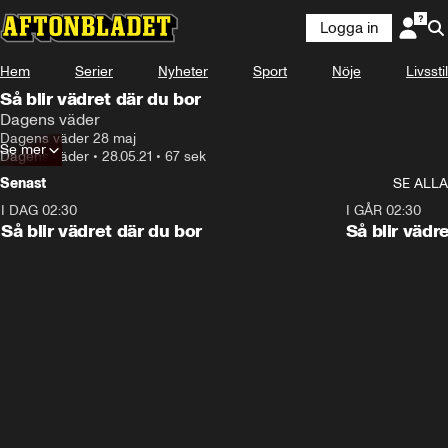
Logga in
Hem
Serier
Nyheter
Sport
Nöje
Livsstil
Så blir vädret där du bor
Dagens väder
Dagens väder 28 maj
Se mer
Dagens väder
•
28.05.21
•
67 sek
Senast
SE ALLA
I DAG 02:30
1:06
I GÅR 02:30
Så blir vädret där du bor
Så blir vädr