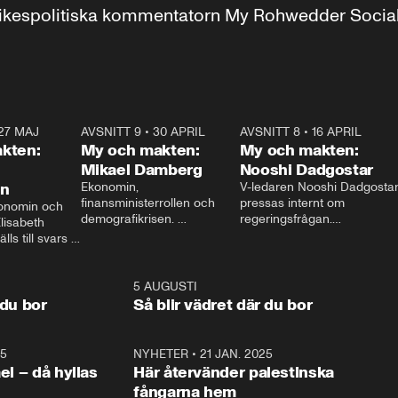
r inrikespolitiska kommentatorn My Rohwedder Soci
27 MAJ
3:51
AVSNITT 9
•
30 APRIL
24:00
AVSNITT 8
•
16 APRIL
25:1
kten:
My och makten:
My och makten:
Mikael Damberg
Nooshi Dadgostar
on
Ekonomin, 
V-ledaren Nooshi Dadgostar
finansministerrollen och 
pressas internt om 
onomin och 
demografikrisen. 
regeringsfrågan.

lisabeth 
Oppositionen ställs till svars 
I Aftonbladets 
ls till svars 
när Socialdemokraternas 
partiledarutfrågning ”My 
stern gästar 
Mikael Damberg gästar My 
och Makten” sätter hon ner 
My och Makten. 
och Makten. 
foten mot kritikerna:

1:06
5 AUGUSTI
1:0
– Vi ställer upp i val. Ska vi 
 du bor
Så blir vädret där du bor
vara med så sitter vi förstås 
25
1:22
NYHETER
•
21 JAN. 2025
0:5
ael – då hyllas
Här återvänder palestinska
fångarna hem