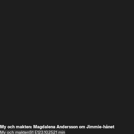
My och makten: Magdalena Andersson om Jimmie-hånet
My och makten
S1 E1
23.10.25
21 min