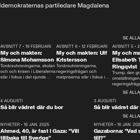
aldemokraternas partiledare Magdalena 
SE ALLA
7
AVSNITT 7
•
19 FEBRUARI
24:30
AVSNITT 6
•
12 FEBRUARI
27:30
AVSNITT 5
•
My och makten:
My och makten: Ulf
My och ma
Simona Mohamsson
Kristersson
Elisabeth
 
Tonårsutvisningarna, skolan 
Tonårsutvisningarna, 
Ringqvist
och och krisen i Liberalerna 
regeringsfrågan och 
Trump, den gr
står i fokus i det sjunde 
matpriserna står i fokus i 
omställningen
avsnittet av ”My och 
det sjätte avsnittet av ”My 
regeringsfråga
makten”. Se när 
och makten”. Se när 
centrum i det 
SE ALLA
Aftonbladets inrikespolitiska 
Aftonbladets inrikespolitiska 
avsnittet av ”
kommentator My 
kommentator My 
6
4 AUGUSTI
1:06
3 AUGUSTI
Makten”. Se nä
Rohwedder ställer 
Rohwedder ställer 
Så blir vädret där du bor
Så blir vädret där
Aftonbladets in
utbildnings- och 
statsminister Ulf Kristersson 
kommentator 
SE ALLA
integrationsminister Simona 
till svars.
Rohwedder stäl
Mohamsson till svars.
Centerpartiets
2
NYHETER
•
16 JAN. 2025
1:01
NYHETER
•
16 JAN. 20
Thand Ring till
Ahmed, 40, är fast i Gaza: ”Vill
Gazaborna: ”Vad s
tillbaka till Sverige”
till?”