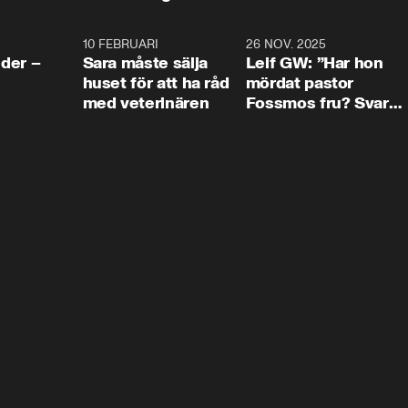
4:24
10 FEBRUARI
4:13
26 NOV. 2025
8:1
der –
Sara måste sälja
Leif GW: ”Har hon
huset för att ha råd
mördat pastor
med veterinären
Fossmos fru? Svar
nej.”