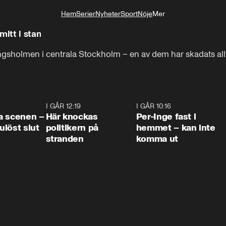
Hem
Serier
Nyheter
Sport
Nöje
Mer
Livsstil
mitt i stan
ngsholmen i centrala Stockholm – en av dem har skadats allv
0:42
I GÅR 12:19
0:45
I GÅR 10:16
1:2
a scenen –
Här knockas
Per-Inge fast i
löst slut
politikern på
hemmet – kan inte
stranden
komma ut