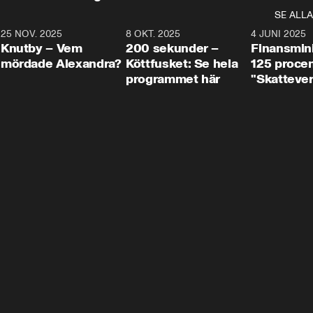
SE ALLA
3
25 NOV. 2025
31:05
8 OKT. 2025
4:29
4 JUNI 2025
Knutby – Vem
200 sekunder –
Finansmin
mördade Alexandra?
Köttfusket: Se hela
125 procent
programmet här
"Skattever
viktig uppg