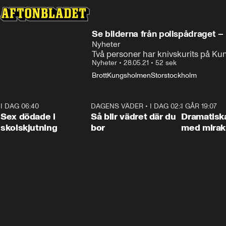
Se bilderna från polispådraget – 
Nyheter
Två personer har knivskurits på Ku
Nyheter
•
28.05.21
•
52 sek
Brott
Kungsholmen
Storstockholm
I DAG 06:40
0:35
DAGENS VÄDER
•
I DAG 02:30
1:06
I GÅR 19:07
Sex dödade i
Så blir vädret där du
Dramatisk
skolskjutning
bor
med miraku