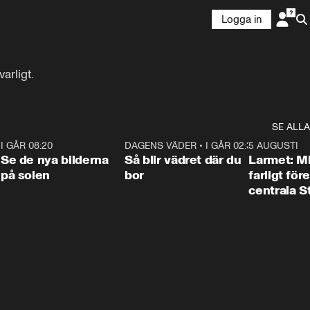
Logga in
arligt.
SE ALLA
6
I GÅR 08:20
0:31
DAGENS VÄDER
•
I GÅR 02:30
1:06
5 AUGUSTI
Se de nya bilderna
Så blir vädret där du
Larmet: M
på solen
bor
farligt för
centrala 