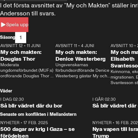
I det första avsnittet av ”My och Makten” ställe
Andersson till svars.
Spela upp
1
Säsong
AVSNITT 12
•
11 JUNI
26:27
AVSNITT 11
•
4 JUNI
23:40
AVSNITT 10
•
My och makten:
My och makten:
My och ma
Douglas Thor
Denice Westerberg
Elisabeth
Moderata 
Ungsvenskarnas 
Svantess
ungdomsförbundet (MUF:s) 
förbundsordförande Denice 
Kvinnorna, ek
ordförande Douglas Thor 
Westerberg gästar My och 
migrationen. E
gästar My och makten. I 
makten. I avsnittet 
Svantesson stäl
avsnittet diskuteras 
diskuteras migrationsfrågan 
när finansmini
Väder
tonårsutvisningarna och hur 
och hur SD ska locka 
Moderaterna ska locka 
kvinnliga väljare. 
I DAG 02:30
1:06
I GÅR 02:30
väljare till valet i höst. 
Så blir vädret där du bor
Så blir vädret där
Senaste om konflikten i Mellanöstern
NYHETER
•
17 FEB. 2025
0:45
NYHETER
•
16 FEB. 20
500 dagar av krig i Gaza – se
Nya vapen till Isr
förödelsen
Trump