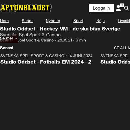
Logga in
Annons
Läs mer här!
Hem
Serier
Nyheter
Sport
Nöje
Livsstil
Annons från Svenska Spel Sport & Casino
Studio Oddset - Hockey-VM - de ska bära Sverige
Svenska Spel Sport & Casino
Se mer
Svenska Spel Sport & Casino
•
28.05.21
•
6 min
ANNONS
Läs mer här!
Senast
SE ALLA
SVENSKA SPEL SPORT & CASINO
•
14 JUNI 2024
23:09
SVENSKA SPEL
ANNONS
Studio Oddset - Fotbolls-EM 2024 - 2
Studio Odds