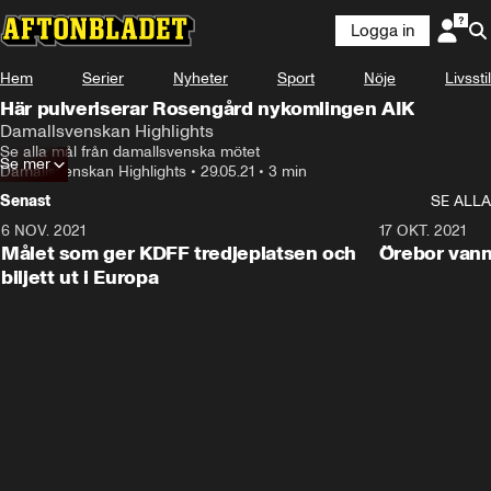
Logga in
Hem
Serier
Nyheter
Sport
Nöje
Livsstil
Här pulveriserar Rosengård nykomlingen AIK
Damallsvenskan Highlights
Se alla mål från damallsvenska mötet
Se mer
Damallsvenskan Highlights
•
29.05.21
•
3 min
Senast
SE ALLA
6 NOV. 2021
0:42
17 OKT. 2021
Målet som ger KDFF tredjeplatsen och
Örebor vann
biljett ut i Europa