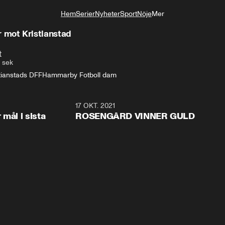
Hem
Serier
Nyheter
Sport
Nöje
Mer
Livsstil
mot Kristianstad
t
 sek
tianstads DFF
Hammarby Fotboll dam
0:51
17 OKT. 2021
2:3
mål i sista
ROSENGÅRD VINNER GULD