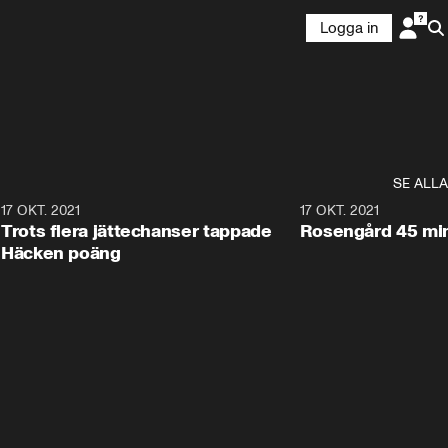
Logga in
SE ALLA
0
17 OKT. 2021
2:39
17 OKT. 2021
Trots flera jättechanser tappade
Rosengård 45 min
Häcken poäng