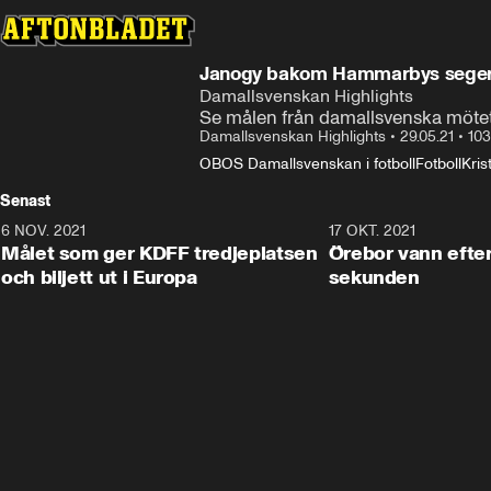
Janogy bakom Hammarbys seger 
Damallsvenskan Highlights
Se målen från damallsvenska möte
Damallsvenskan Highlights
•
29.05.21
•
103
OBOS Damallsvenskan i fotboll
Fotboll
Kris
Senast
6 NOV. 2021
0:42
17 OKT. 2021
Målet som ger KDFF tredjeplatsen
Örebor vann efter 
och biljett ut i Europa
sekunden