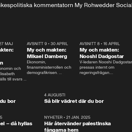
r inrikespolitiska kommentatorn My Rohwedder Soci
27 MAJ
3:51
AVSNITT 9
•
30 APRIL
24:00
AVSNITT 8
•
16 APRIL
25:1
kten:
My och makten:
My och makten:
Mikael Damberg
Nooshi Dadgostar
on
Ekonomin, 
V-ledaren Nooshi Dadgostar
finansministerrollen och 
pressas internt om 
onomin och 
demografikrisen. 
regeringsfrågan.

lisabeth 
Oppositionen ställs till svars 
I Aftonbladets 
ls till svars 
när Socialdemokraternas 
partiledarutfrågning ”My 
stern gästar 
Mikael Damberg gästar My 
och Makten” sätter hon ner 
My och Makten. 
och Makten. 
foten mot kritikerna:

1:06
4 AUGUSTI
1:0
– Vi ställer upp i val. Ska vi 
 du bor
Så blir vädret där du bor
vara med så sitter vi förstås 
25
1:22
NYHETER
•
21 JAN. 2025
0:5
ael – då hyllas
Här återvänder palestinska
fångarna hem