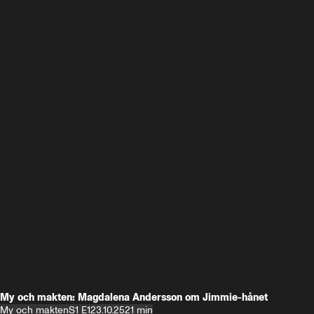
My och makten: Magdalena Andersson om Jimmie-hånet
My och makten
S1 E1
23.10.25
21 min