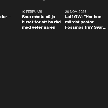
4:24
10 FEBRUARI
4:13
26 NOV. 2025
8:1
der –
Sara måste sälja
Leif GW: ”Har hon
huset för att ha råd
mördat pastor
med veterinären
Fossmos fru? Svar
nej.”