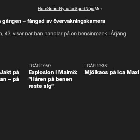
Hem
Serier
Nyheter
Sport
Nöje
Mer
Livsstil
sta gången – fångad av övervakningskamera
n, 43, visar när han handlar på en bensinmack i Årjäng.
0:33
I GÅR 17:50
1:10
I GÅR 12:33
0:2
 Jakt på
Explosion i Malmö:
Mjölkaos på Ica Maxi
an – på
”Håren på benen
reste sig”