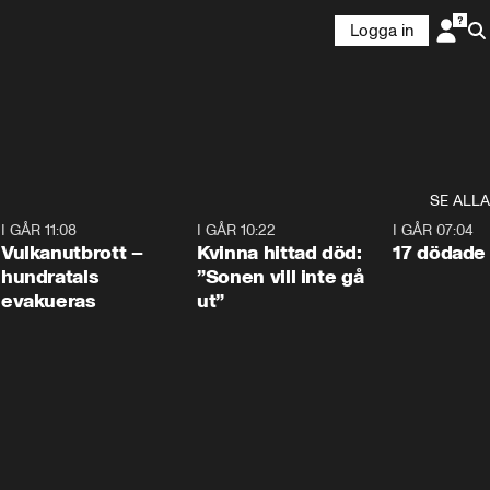
Logga in
SE ALLA
4
I GÅR 11:08
0:27
I GÅR 10:22
1:12
I GÅR 07:04
Vulkanutbrott –
Kvinna hittad död:
17 dödade 
hundratals
”Sonen vill inte gå
evakueras
ut”