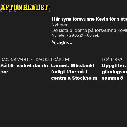
Här syns försvunne Kevin för si
Nyheter
De sista bilderna på försvunna Kevi
Nyheter
•
29.05.21
•
66 sek
Årjäng
Brott
DAGENS VÄDER
•
I DAG 02:30
1:06
I GÅR 21:41
0:35
I GÅR 18:52
Så blir vädret där du
Larmet: Misstänkt
Uppgifter:
bor
farligt föremål i
gärningsm
centrala Stockholm
samma ö