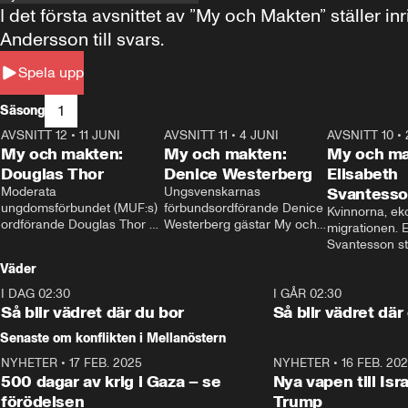
I det första avsnittet av ”My och Makten” ställe
Andersson till svars.
Spela upp
1
Säsong
AVSNITT 12
•
11 JUNI
26:27
AVSNITT 11
•
4 JUNI
23:40
AVSNITT 10
•
My och makten:
My och makten:
My och ma
Douglas Thor
Denice Westerberg
Elisabeth
Moderata 
Ungsvenskarnas 
Svantess
ungdomsförbundet (MUF:s) 
förbundsordförande Denice 
Kvinnorna, ek
ordförande Douglas Thor 
Westerberg gästar My och 
migrationen. E
gästar My och makten. I 
makten. I avsnittet 
Svantesson stäl
avsnittet diskuteras 
diskuteras migrationsfrågan 
när finansmini
Väder
tonårsutvisningarna och hur 
och hur SD ska locka 
Moderaterna ska locka 
kvinnliga väljare. 
I DAG 02:30
1:06
I GÅR 02:30
väljare till valet i höst. 
Så blir vädret där du bor
Så blir vädret där
Senaste om konflikten i Mellanöstern
NYHETER
•
17 FEB. 2025
0:45
NYHETER
•
16 FEB. 20
500 dagar av krig i Gaza – se
Nya vapen till Isr
förödelsen
Trump