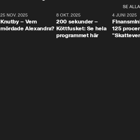
SE ALLA
3
25 NOV. 2025
31:05
8 OKT. 2025
4:29
4 JUNI 2025
Knutby – Vem
200 sekunder –
Finansmin
mördade Alexandra?
Köttfusket: Se hela
125 procent
programmet här
"Skattever
viktig uppg