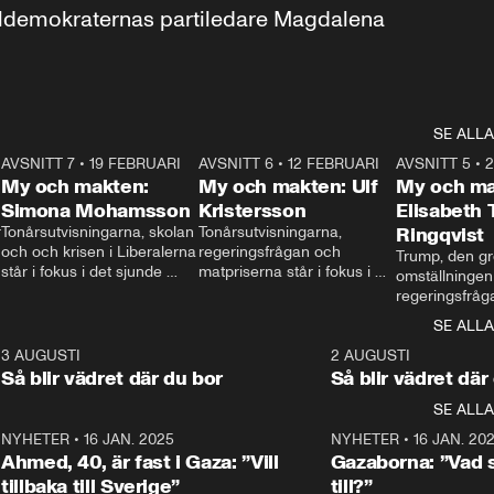
aldemokraternas partiledare Magdalena 
SE ALLA
7
AVSNITT 7
•
19 FEBRUARI
24:30
AVSNITT 6
•
12 FEBRUARI
27:30
AVSNITT 5
•
My och makten:
My och makten: Ulf
My och ma
Simona Mohamsson
Kristersson
Elisabeth
 
Tonårsutvisningarna, skolan 
Tonårsutvisningarna, 
Ringqvist
och och krisen i Liberalerna 
regeringsfrågan och 
Trump, den gr
står i fokus i det sjunde 
matpriserna står i fokus i 
omställningen
avsnittet av ”My och 
det sjätte avsnittet av ”My 
regeringsfråga
makten”. Se när 
och makten”. Se när 
centrum i det 
SE ALLA
Aftonbladets inrikespolitiska 
Aftonbladets inrikespolitiska 
avsnittet av ”
kommentator My 
kommentator My 
6
3 AUGUSTI
1:06
2 AUGUSTI
Makten”. Se nä
Rohwedder ställer 
Rohwedder ställer 
Så blir vädret där du bor
Så blir vädret där
Aftonbladets in
utbildnings- och 
statsminister Ulf Kristersson 
kommentator 
SE ALLA
integrationsminister Simona 
till svars.
Rohwedder stäl
Mohamsson till svars.
Centerpartiets
2
NYHETER
•
16 JAN. 2025
1:01
NYHETER
•
16 JAN. 20
Thand Ring till
Ahmed, 40, är fast i Gaza: ”Vill
Gazaborna: ”Vad s
tillbaka till Sverige”
till?”