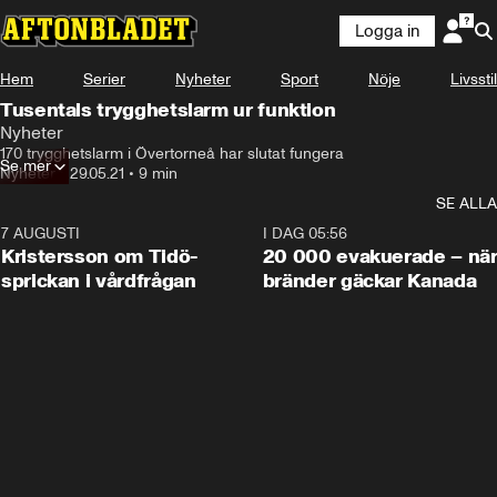
Logga in
Hem
Serier
Nyheter
Sport
Nöje
Livsstil
Tusentals trygghetslarm ur funktion
Nyheter
170 trygghetslarm i Övertorneå har slutat fungera
Se mer
Nyheter
•
29.05.21
•
9 min
SE ALLA
7 AUGUSTI
0:42
I DAG 05:56
Kristersson om Tidö-
20 000 evakuerade – nä
sprickan i vårdfrågan
bränder gäckar Kanada