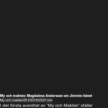
My och makten: Magdalena Andersson om Jimmie-hånet
My och makten
S1 E1
23.10.25
21 min
I det första avsnittet av ”My och Makten” ställer 