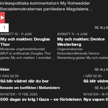
inrikespolitiska kommentatorn My Rohwedder 
Socialdemokraternas partiledare Magdalena 
Andersson till svars.
1
SE ALLA
AVSNITT 12
•
11 JUNI
26:27
AVSNITT 11
•
4 JUNI
2
My och makten: Douglas
My och makten: Denice
Thor
Westerberg
Moderata ungdomsförbundet 
Ungsvenskarnas 
(MUF:s) ordförande Douglas Thor 
förbundsordförande Denice 
gästar My och makten. I avsnittet 
Westerberg gästar My och makten.
diskuteras tonårsutvisningarna och 
avsnittet diskuteras migrationsfrå
hur Moderaterna ska locka väljare till 
och hur SD ska locka kvinnliga 
Väder
SE ALLA
valet i höst. 
väljare. 
I DAG 02:30
1:06
I GÅR 02:30
Så blir vädret där du bor
Så blir vädr
Senaste om konflikten i Mellanöstern
SE ALLA
NYHETER
•
17 FEB. 2025
0:45
NYHETER
•
16 F
500 dagar av krig i Gaza – se förödelsen
Nya vapen ti