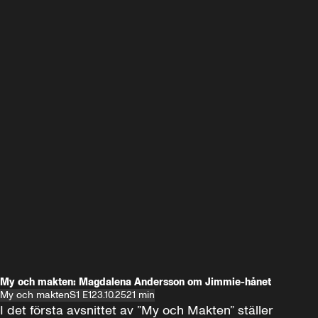
My och makten: Magdalena Andersson om Jimmie-hånet
My och makten
S1 E1
23.10.25
21 min
I det första avsnittet av ”My och Makten” ställer 