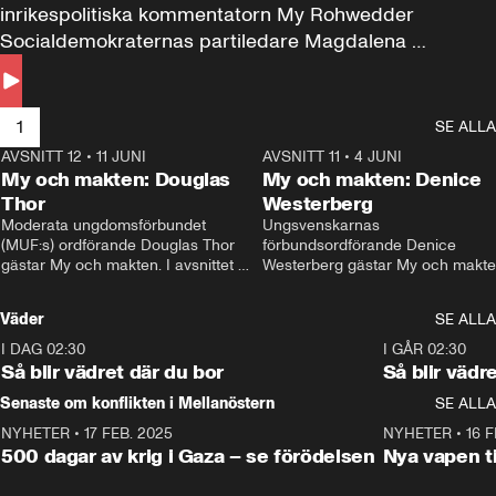
inrikespolitiska kommentatorn My Rohwedder 
Socialdemokraternas partiledare Magdalena 
Andersson till svars.
1
SE ALLA
AVSNITT 12
•
11 JUNI
26:27
AVSNITT 11
•
4 JUNI
2
My och makten: Douglas
My och makten: Denice
Thor
Westerberg
Moderata ungdomsförbundet 
Ungsvenskarnas 
(MUF:s) ordförande Douglas Thor 
förbundsordförande Denice 
gästar My och makten. I avsnittet 
Westerberg gästar My och makten.
diskuteras tonårsutvisningarna och 
avsnittet diskuteras migrationsfrå
hur Moderaterna ska locka väljare till 
och hur SD ska locka kvinnliga 
Väder
SE ALLA
valet i höst. 
väljare. 
I DAG 02:30
1:06
I GÅR 02:30
Så blir vädret där du bor
Så blir vädr
Senaste om konflikten i Mellanöstern
SE ALLA
NYHETER
•
17 FEB. 2025
0:45
NYHETER
•
16 F
500 dagar av krig i Gaza – se förödelsen
Nya vapen ti