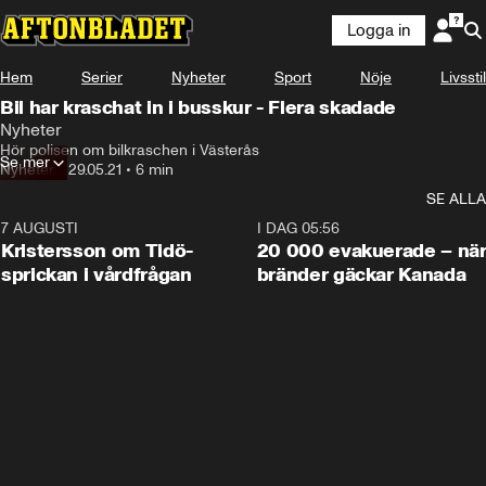
Logga in
Hem
Serier
Nyheter
Sport
Nöje
Livsstil
Bil har kraschat in i busskur - Flera skadade
Nyheter
Hör polisen om bilkraschen i Västerås
Se mer
Nyheter
•
29.05.21
•
6 min
SE ALLA
7 AUGUSTI
0:42
I DAG 05:56
Kristersson om Tidö-
20 000 evakuerade – nä
sprickan i vårdfrågan
bränder gäckar Kanada