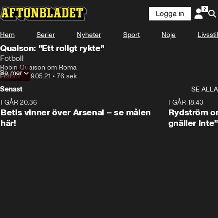
Logga in
Hem
Serier
Nyheter
Sport
Nöje
Livsstil
Quaison: ”Ett roligt rykte”
Fotboll
Robin Quaison om Roma
Se mer
Fotboll
•
29.05.21
•
76 sek
Senast
SE ALLA
I GÅR 20:36
1:30
I GÅR 18:43
Betis vinner över Arsenal – se målen
Rydström om
här!
gnäller inte”