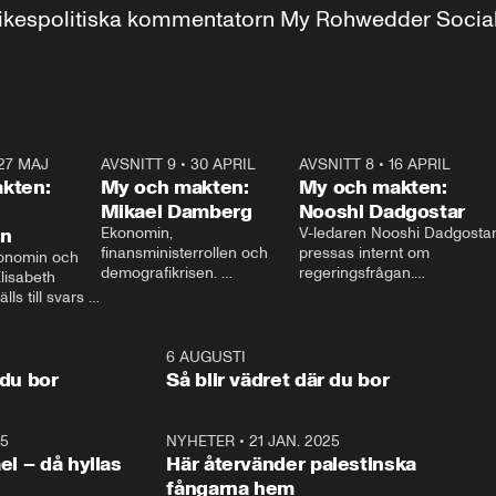
r inrikespolitiska kommentatorn My Rohwedder Soci
27 MAJ
3:51
AVSNITT 9
•
30 APRIL
24:00
AVSNITT 8
•
16 APRIL
25:1
kten:
My och makten:
My och makten:
Mikael Damberg
Nooshi Dadgostar
on
Ekonomin, 
V-ledaren Nooshi Dadgostar
finansministerrollen och 
pressas internt om 
onomin och 
demografikrisen. 
regeringsfrågan.

lisabeth 
Oppositionen ställs till svars 
I Aftonbladets 
ls till svars 
när Socialdemokraternas 
partiledarutfrågning ”My 
stern gästar 
Mikael Damberg gästar My 
och Makten” sätter hon ner 
My och Makten. 
och Makten. 
foten mot kritikerna:

1:06
6 AUGUSTI
1:0
– Vi ställer upp i val. Ska vi 
 du bor
Så blir vädret där du bor
vara med så sitter vi förstås 
25
1:22
NYHETER
•
21 JAN. 2025
0:5
ael – då hyllas
Här återvänder palestinska
fångarna hem