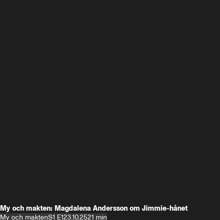
My och makten: Magdalena Andersson om Jimmie-hånet
My och makten
S1 E1
23.10.25
21 min