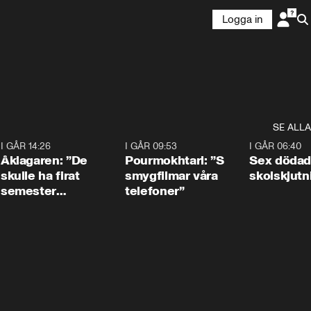
Logga in
SE ALLA
4
I GÅR 14:26
1:54
I GÅR 09:53
1:36
I GÅR 06:40
Åklagaren: ”De
Pourmokhtari: ”S
Sex dödad
skulle ha firat
smygfilmar våra
skolskjutn
semester
telefoner”
tillsammans”