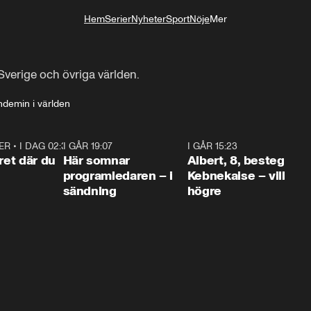
Hem
Serier
Nyheter
Sport
Nöje
Mer
Livsstil
verige och övriga världen.
demin i världen
ER
•
I DAG 02:30
1:06
I GÅR 19:07
0:45
I GÅR 15:23
0:5
ret där du
Här somnar
Albert, 8, besteg
programledaren – i
Kebnekaise – vill
sändning
högre