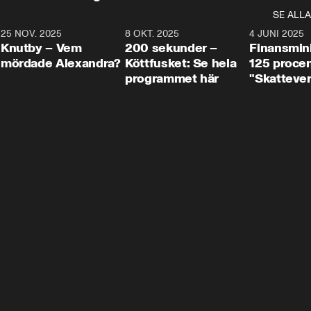
SE ALLA
3
25 NOV. 2025
31:05
8 OKT. 2025
4:29
4 JUNI 2025
Knutby – Vem
200 sekunder –
Finansmin
mördade Alexandra?
Köttfusket: Se hela
125 procent
programmet här
"Skattever
viktig uppg