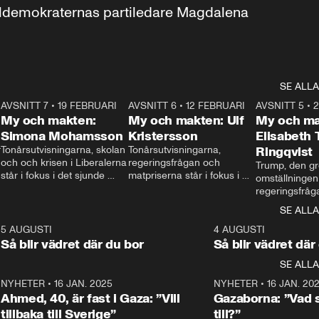
aldemokraternas partiledare Magdalena 
SE ALLA
7
AVSNITT 7
•
19 FEBRUARI
24:30
AVSNITT 6
•
12 FEBRUARI
27:30
AVSNITT 5
•
My och makten:
My och makten: Ulf
My och ma
Simona Mohamsson
Kristersson
Elisabeth
 
Tonårsutvisningarna, skolan 
Tonårsutvisningarna, 
Ringqvist
och och krisen i Liberalerna 
regeringsfrågan och 
Trump, den gr
står i fokus i det sjunde 
matpriserna står i fokus i 
omställningen
avsnittet av ”My och 
det sjätte avsnittet av ”My 
regeringsfråga
makten”. Se när 
och makten”. Se när 
centrum i det 
SE ALLA
Aftonbladets inrikespolitiska 
Aftonbladets inrikespolitiska 
avsnittet av ”
kommentator My 
kommentator My 
6
5 AUGUSTI
1:06
4 AUGUSTI
Makten”. Se nä
Rohwedder ställer 
Rohwedder ställer 
Så blir vädret där du bor
Så blir vädret där
Aftonbladets in
utbildnings- och 
statsminister Ulf Kristersson 
kommentator 
SE ALLA
integrationsminister Simona 
till svars.
Rohwedder stäl
Mohamsson till svars.
Centerpartiets
2
NYHETER
•
16 JAN. 2025
1:01
NYHETER
•
16 JAN. 20
Thand Ring till
Ahmed, 40, är fast i Gaza: ”Vill
Gazaborna: ”Vad s
tillbaka till Sverige”
till?”