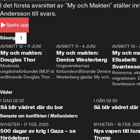
I det första avsnittet av ”My och Makten” ställe
Andersson till svars.
Spela upp
1
Säsong
AVSNITT 12
•
11 JUNI
26:27
AVSNITT 11
•
4 JUNI
23:40
AVSNITT 10
•
My och makten:
My och makten:
My och ma
Douglas Thor
Denice Westerberg
Elisabeth
Moderata 
Ungsvenskarnas 
Svantess
ungdomsförbundet (MUF:s) 
förbundsordförande Denice 
Kvinnorna, ek
ordförande Douglas Thor 
Westerberg gästar My och 
migrationen. E
gästar My och makten. I 
makten. I avsnittet 
Svantesson stäl
avsnittet diskuteras 
diskuteras migrationsfrågan 
när finansmini
Väder
tonårsutvisningarna och hur 
och hur SD ska locka 
Moderaterna ska locka 
kvinnliga väljare. 
I DAG 02:30
1:06
I GÅR 02:30
väljare till valet i höst. 
Så blir vädret där du bor
Så blir vädret där
Senaste om konflikten i Mellanöstern
NYHETER
•
17 FEB. 2025
0:45
NYHETER
•
16 FEB. 20
500 dagar av krig i Gaza – se
Nya vapen till Isr
förödelsen
Trump