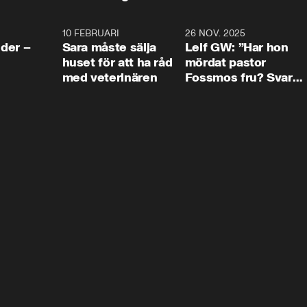
4:24
10 FEBRUARI
4:13
26 NOV. 2025
8:1
der –
Sara måste sälja
Leif GW: ”Har hon
huset för att ha råd
mördat pastor
med veterinären
Fossmos fru? Svar
nej.”