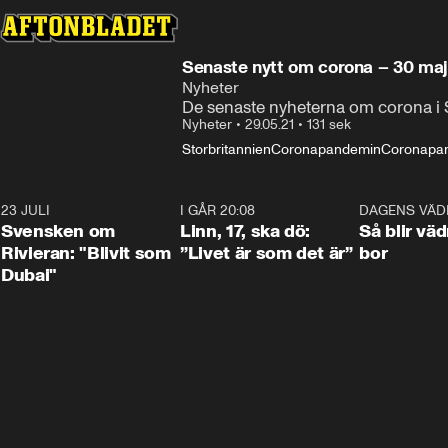
Senaste nytt om corona – 30 maj
Nyheter
De senaste nyheterna om corona i S
Nyheter
•
29.05.21
•
131 sek
Storbritannien
Coronapandemin
Coronapan
23 JULI
1:42
I GÅR 20:08
4:36
DAGENS VÄD
Svensken om
Linn, 17, ska dö:
Så blir väd
Rivieran: "Blivit som
”Livet är som det är”
bor
Dubai"