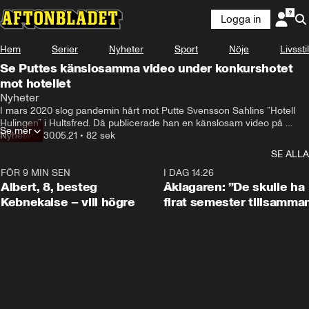
Logga in
Hem
Serier
Nyheter
Sport
Nöje
Livsstil
Se Puttes känslosamma video under konkurshotet
mot hotellet
Nyheter
I mars 2020 slog pandemin hårt mot Putte Svensson Sahlins ”Hotell 
Hulingen” i Hultsfred. Då publicerade han en känslosam video på 
Se mer
Facebook som blev viral. Men idag, ett år senare, ser Putte och hans 
Nyheter
•
30.05.21
•
82 sek
hotell ljuset i tunneln.
SE ALLA
FÖR 9 MIN SEN
0:54
I DAG 14:26
Albert, 8, besteg
Åklagaren: ”De skulle ha
Kebnekaise – vill högre
firat semester tillsamma