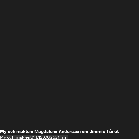
My och makten: Magdalena Andersson om Jimmie-hånet
My och makten
S1 E1
23.10.25
21 min