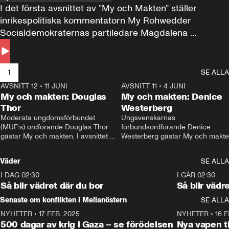
I det första avsnittet av ”My och Makten” ställer 
inrikespolitiska kommentatorn My Rohwedder 
Socialdemokraternas partiledare Magdalena 
Andersson till svars.
1
SE ALLA
AVSNITT 12
•
11 JUNI
26:27
AVSNITT 11
•
4 JUNI
2
My och makten: Douglas
My och makten: Denice
Thor
Westerberg
Moderata ungdomsförbundet 
Ungsvenskarnas 
(MUF:s) ordförande Douglas Thor 
förbundsordförande Denice 
gästar My och makten. I avsnittet 
Westerberg gästar My och makten.
diskuteras tonårsutvisningarna och 
avsnittet diskuteras migrationsfrå
hur Moderaterna ska locka väljare till 
och hur SD ska locka kvinnliga 
Väder
SE ALLA
valet i höst. 
väljare. 
I DAG 02:30
1:06
I GÅR 02:30
Så blir vädret där du bor
Så blir vädr
Senaste om konflikten i Mellanöstern
SE ALLA
NYHETER
•
17 FEB. 2025
0:45
NYHETER
•
16 F
500 dagar av krig i Gaza – se förödelsen
Nya vapen ti