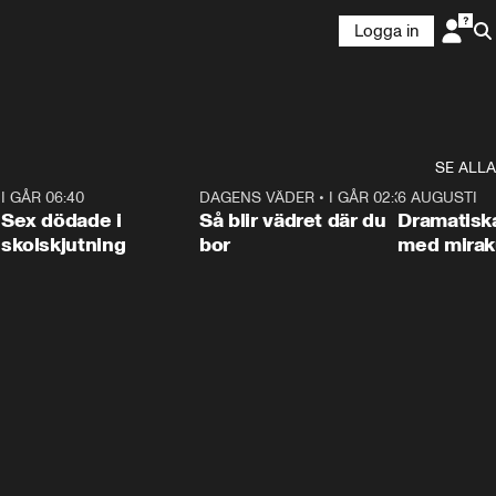
Logga in
SE ALLA
6
I GÅR 06:40
0:47
DAGENS VÄDER
•
I GÅR 02:30
1:06
6 AUGUSTI
Sex dödade i
Så blir vädret där du
Dramatisk
skolskjutning
bor
med miraku