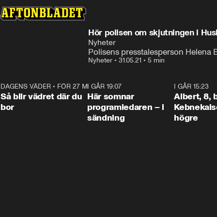
Hör polisen om skjutningen i Hu
Nyheter
Polisens presstalesperson Helena
Nyheter
•
31.05.21
•
5 min
DAGENS VÄDER
•
FÖR 27 MIN SEN
1:06
I GÅR 19:07
0:45
I GÅR 15:23
Så blir vädret där du
Här somnar
Albert, 8,
bor
programledaren – i
Kebnekaise
sändning
högre