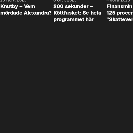
3
25 NOV. 2025
31:05
8 OKT. 2025
4:29
4 JUNI 2025
Knutby – Vem
200 sekunder –
Finansmin
mördade Alexandra?
Köttfusket: Se hela
125 procent
programmet här
"Skattever
viktig uppg