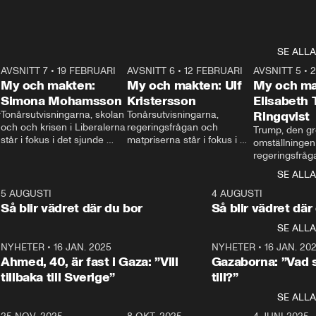
SE ALLA
7
AVSNITT 7
•
19 FEBRUARI
24:30
AVSNITT 6
•
12 FEBRUARI
27:30
AVSNITT 5
•
My och makten:
My och makten: Ulf
My och ma
Simona Mohamsson
Kristersson
Elisabeth
 
Tonårsutvisningarna, skolan 
Tonårsutvisningarna, 
Ringqvist
och och krisen i Liberalerna 
regeringsfrågan och 
Trump, den gr
står i fokus i det sjunde 
matpriserna står i fokus i 
omställningen
avsnittet av ”My och 
det sjätte avsnittet av ”My 
regeringsfråga
makten”. Se när 
och makten”. Se när 
centrum i det 
SE ALLA
Aftonbladets inrikespolitiska 
Aftonbladets inrikespolitiska 
avsnittet av ”
kommentator My 
kommentator My 
6
5 AUGUSTI
1:06
4 AUGUSTI
Makten”. Se nä
Rohwedder ställer 
Rohwedder ställer 
Så blir vädret där du bor
Så blir vädret där
Aftonbladets in
utbildnings- och 
statsminister Ulf Kristersson 
kommentator 
SE ALLA
integrationsminister Simona 
till svars.
Rohwedder stäl
Mohamsson till svars.
Centerpartiets
2
NYHETER
•
16 JAN. 2025
1:01
NYHETER
•
16 JAN. 20
Thand Ring till
Ahmed, 40, är fast i Gaza: ”Vill
Gazaborna: ”Vad s
tillbaka till Sverige”
till?”
SE ALLA