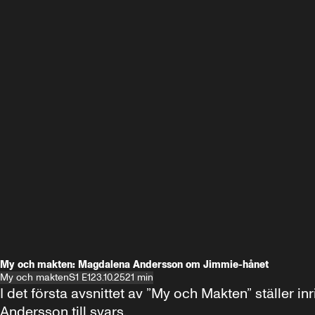
My och makten: Magdalena Andersson om Jimmie-hånet
My och makten
S1 E1
23.10.25
21 min
I det första avsnittet av ”My och Makten” ställe
Andersson till svars.