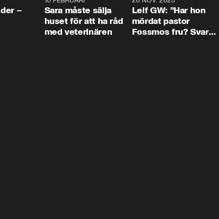
4:24
10 FEBRUARI
4:13
26 NOV. 2025
8:1
der –
Sara måste sälja
Leif GW: ”Har hon
huset för att ha råd
mördat pastor
med veterinären
Fossmos fru? Svar
nej.”