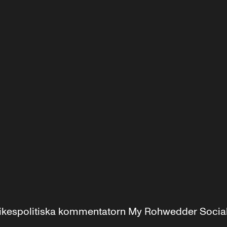
r inrikespolitiska kommentatorn My Rohwedder Soci