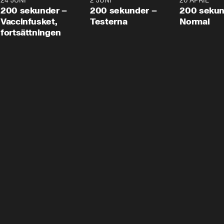
24 JUNI
5:00
2 JUNI
4:23
20 APRIL
200 sekunder –
200 sekunder –
200 sekun
Vaccinfusket,
Testerna
Normal
fortsättningen