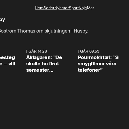
Hem
Serier
Nyheter
Sport
Nöje
Mer
Livsstil
sby
 Boström Thomas om skjutningen i Husby.
0:54
I GÅR 14:26
1:54
I GÅR 09:53
1:3
 besteg
Åklagaren: ”De
Pourmokhtari: ”S
 – vill
skulle ha firat
smygfilmar våra
semester
telefoner”
tillsammans”