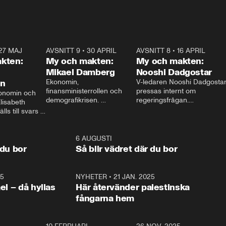
27 MAJ
3:51
AVSNITT 9
•
30 APRIL
24:00
AVSNITT 8
•
16 APRIL
25:1
kten:
My och makten:
My och makten:
Mikael Damberg
Nooshi Dadgostar
on
Ekonomin, 
V-ledaren Nooshi Dadgostar
finansministerrollen och 
pressas internt om 
onomin och 
demografikrisen. 
regeringsfrågan.

lisabeth 
Oppositionen ställs till svars 
I Aftonbladets 
ls till svars 
när Socialdemokraternas 
partiledarutfrågning ”My 
stern gästar 
Mikael Damberg gästar My 
och Makten” sätter hon ner 
My och Makten. 
och Makten. 
foten mot kritikerna:

1:06
6 AUGUSTI
1:0
– Vi ställer upp i val. Ska vi 
 du bor
Så blir vädret där du bor
vara med så sitter vi förstås 
25
1:22
NYHETER
•
21 JAN. 2025
0:5
ael – då hyllas
Här återvänder palestinska
fångarna hem