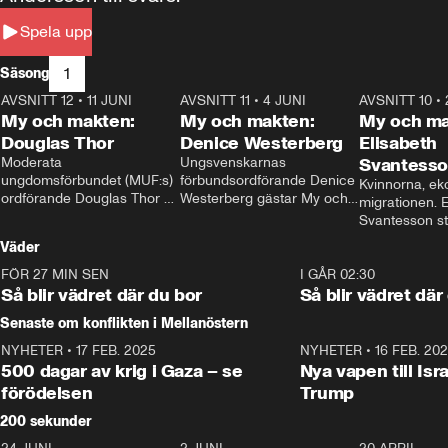
Spela upp
1
Säsong
AVSNITT 12
•
11 JUNI
26:27
AVSNITT 11
•
4 JUNI
23:40
AVSNITT 10
•
My och makten:
My och makten:
My och ma
Douglas Thor
Denice Westerberg
Elisabeth
Moderata 
Ungsvenskarnas 
Svantess
ungdomsförbundet (MUF:s) 
förbundsordförande Denice 
Kvinnorna, ek
ordförande Douglas Thor 
Westerberg gästar My och 
migrationen. E
gästar My och makten. I 
makten. I avsnittet 
Svantesson stäl
avsnittet diskuteras 
diskuteras migrationsfrågan 
när finansmini
Väder
tonårsutvisningarna och hur 
och hur SD ska locka 
Moderaterna ska locka 
kvinnliga väljare. 
FÖR 27 MIN SEN
1:06
I GÅR 02:30
väljare till valet i höst. 
Så blir vädret där du bor
Så blir vädret där
Senaste om konflikten i Mellanöstern
NYHETER
•
17 FEB. 2025
0:45
NYHETER
•
16 FEB. 20
500 dagar av krig i Gaza – se
Nya vapen till Isr
förödelsen
Trump
200 sekunder