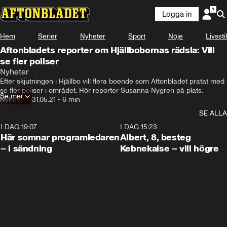
Logga in
Hem
Serier
Nyheter
Sport
Nöje
Livsstil
Aftonbladets reporter om Hjällbobornas rädsla: Vill
se fler poliser
Nyheter
Efter skjutningen i Hjällbo vill flera boende som Aftonbladet pratat med 
se fler poliser i området. Hör reporter Susanna Nygren på plats.
Se mer
Nyheter
•
31.05.21
•
6 min
SE ALLA
I DAG 19:07
0:45
I DAG 15:23
Här somnar programledaren
Albert, 8, besteg
– i sändning
Kebnekaise – vill högre