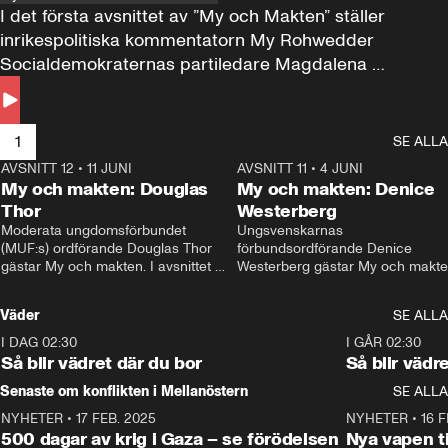
I det första avsnittet av ”My och Makten” ställer 
inrikespolitiska kommentatorn My Rohwedder 
Socialdemokraternas partiledare Magdalena 
Andersson till svars.
1
SE ALLA
AVSNITT 12
•
11 JUNI
26:27
AVSNITT 11
•
4 JUNI
2
My och makten: Douglas
My och makten: Denice
Thor
Westerberg
Moderata ungdomsförbundet 
Ungsvenskarnas 
(MUF:s) ordförande Douglas Thor 
förbundsordförande Denice 
gästar My och makten. I avsnittet 
Westerberg gästar My och makten.
diskuteras tonårsutvisningarna och 
avsnittet diskuteras migrationsfrå
hur Moderaterna ska locka väljare till 
och hur SD ska locka kvinnliga 
Väder
SE ALLA
valet i höst. 
väljare. 
I DAG 02:30
1:06
I GÅR 02:30
Så blir vädret där du bor
Så blir vädr
Senaste om konflikten i Mellanöstern
SE ALLA
NYHETER
•
17 FEB. 2025
0:45
NYHETER
•
16 F
500 dagar av krig i Gaza – se förödelsen
Nya vapen ti