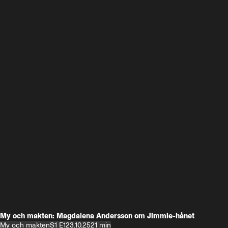
My och makten: Magdalena Andersson om Jimmie-hånet
My och makten
S1 E1
23.10.25
21 min