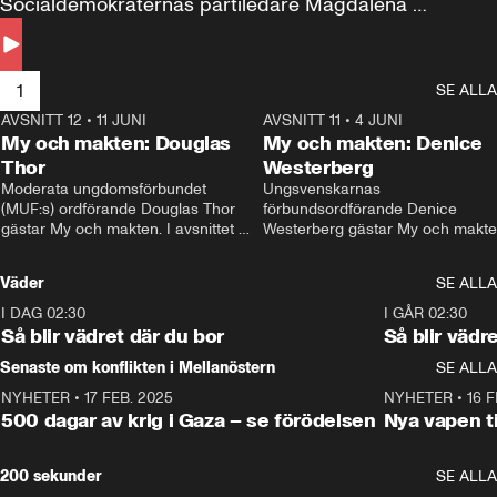
Socialdemokraternas partiledare Magdalena 
Andersson till svars.
1
SE ALLA
AVSNITT 12
•
11 JUNI
26:27
AVSNITT 11
•
4 JUNI
2
My och makten: Douglas
My och makten: Denice
Thor
Westerberg
Moderata ungdomsförbundet 
Ungsvenskarnas 
(MUF:s) ordförande Douglas Thor 
förbundsordförande Denice 
gästar My och makten. I avsnittet 
Westerberg gästar My och makten.
diskuteras tonårsutvisningarna och 
avsnittet diskuteras migrationsfrå
hur Moderaterna ska locka väljare till 
och hur SD ska locka kvinnliga 
Väder
SE ALLA
valet i höst. 
väljare. 
I DAG 02:30
1:06
I GÅR 02:30
Så blir vädret där du bor
Så blir vädr
Senaste om konflikten i Mellanöstern
SE ALLA
NYHETER
•
17 FEB. 2025
0:45
NYHETER
•
16 F
500 dagar av krig i Gaza – se förödelsen
Nya vapen ti
200 sekunder
SE ALLA