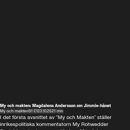
My och makten: Magdalena Andersson om Jimmie-hånet
My och makten
S1 E1
23.10.25
21 min
I det första avsnittet av ”My och Makten” ställer 
inrikespolitiska kommentatorn My Rohwedder 