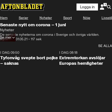
Logga in
Hem
Serier
Nyheter
Sport
Nöje
Livsstil
Senaste nytt om corona – 1 juni
Nyheter
De senaste nyheterna om corona i Sverige och övriga världen.
Se mer
Nyheter
•
31.05.21
•
117 sek
SE ALLA
I DAG 09:50
0:53
I DAG 08:18
Tyfonvåg svepte bort pojke
Extremtorkan avslöjar
– saknas
Europas hemligheter