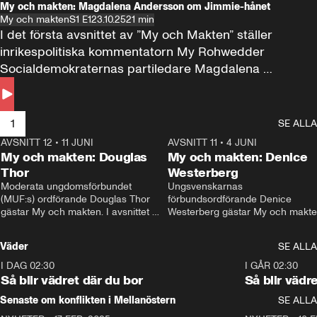
My och makten: Magdalena Andersson om Jimmie-hånet
My och makten
S1 E1
23.10.25
21 min
I det första avsnittet av ”My och Makten” ställer 
inrikespolitiska kommentatorn My Rohwedder 
Socialdemokraternas partiledare Magdalena 
Andersson till svars.
1
SE ALLA
AVSNITT 12
•
11 JUNI
26:27
AVSNITT 11
•
4 JUNI
2
My och makten: Douglas
My och makten: Denice
Thor
Westerberg
Moderata ungdomsförbundet 
Ungsvenskarnas 
(MUF:s) ordförande Douglas Thor 
förbundsordförande Denice 
gästar My och makten. I avsnittet 
Westerberg gästar My och makten.
diskuteras tonårsutvisningarna och 
avsnittet diskuteras migrationsfrå
hur Moderaterna ska locka väljare till 
och hur SD ska locka kvinnliga 
Väder
SE ALLA
valet i höst. 
väljare. 
I DAG 02:30
1:06
I GÅR 02:30
Så blir vädret där du bor
Så blir vädr
Senaste om konflikten i Mellanöstern
SE ALLA