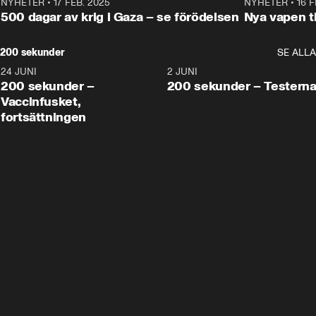
NYHETER
•
17 FEB. 2025
0:45
NYHETER
•
16 F
500 dagar av krig i Gaza – se förödelsen
Nya vapen ti
200 sekunder
SE ALLA
24 JUNI
5:00
2 JUNI
200 sekunder –
200 sekunder – Testern
Vaccinfusket,
fortsättningen