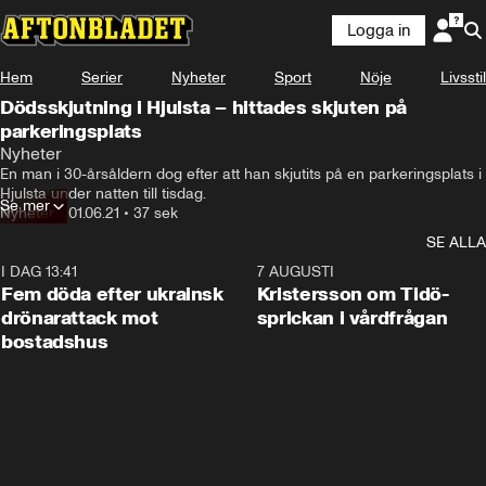
Logga in
Hem
Serier
Nyheter
Sport
Nöje
Livsstil
Dödsskjutning i Hjulsta – hittades skjuten på
parkeringsplats
Nyheter
En man i 30-årsåldern dog efter att han skjutits på en parkeringsplats i 
Hjulsta under natten till tisdag.
Se mer
Nyheter
•
01.06.21
•
37 sek
SE ALLA
I DAG 13:41
0:29
7 AUGUSTI
Fem döda efter ukrainsk
Kristersson om Tidö-
drönarattack mot
sprickan i vårdfrågan
bostadshus