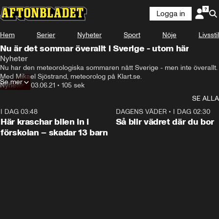
Logga in
Hem
Serier
Nyheter
Sport
Nöje
Livsstil
Nu är det sommar överallt i Sverige - utom här
Nyheter
Nu har den meteorologiska sommaren nått Sverige - men inte överallt. 
Med Mikael Sjöstrand, meteorolog på Klart.se.
Se mer
Nyheter
•
03.06.21
•
105 sek
SE ALLA
I DAG 03:48
0:29
DAGENS VÄDER
•
I DAG 02:30
Här kraschar bilen in i
Så blir vädret där du bor
förskolan – skadar 13 barn