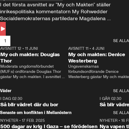
I det första avsnittet av ”My och Makten” ställer 
inrikespolitiska kommentatorn My Rohwedder 
Socialdemokraternas partiledare Magdalena 
Andersson till svars.
1
SE ALLA
AVSNITT 12
•
11 JUNI
26:27
AVSNITT 11
•
4 JUNI
2
My och makten: Douglas
My och makten: Denice
Thor
Westerberg
Moderata ungdomsförbundet 
Ungsvenskarnas 
(MUF:s) ordförande Douglas Thor 
förbundsordförande Denice 
gästar My och makten. I avsnittet 
Westerberg gästar My och makten.
diskuteras tonårsutvisningarna och 
avsnittet diskuteras migrationsfrå
hur Moderaterna ska locka väljare till 
och hur SD ska locka kvinnliga 
Väder
SE ALLA
valet i höst. 
väljare. 
I DAG 02:30
1:06
I GÅR 02:30
Så blir vädret där du bor
Så blir vädr
Senaste om konflikten i Mellanöstern
SE ALLA
NYHETER
•
17 FEB. 2025
0:45
NYHETER
•
16 F
500 dagar av krig i Gaza – se förödelsen
Nya vapen ti