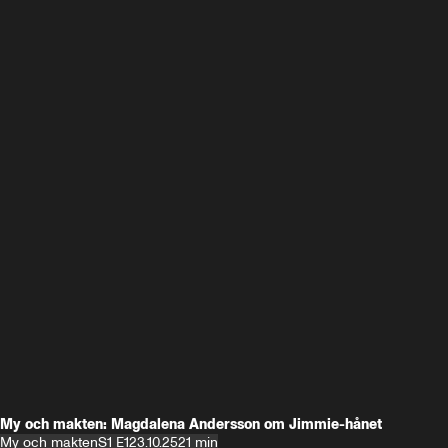
My och makten: Magdalena Andersson om Jimmie-hånet
My och makten
S1 E1
23.10.25
21 min