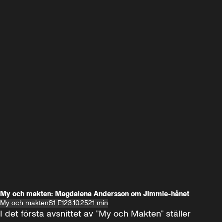
My och makten: Magdalena Andersson om Jimmie-hånet
My och makten
S1 E1
23.10.25
21 min
I det första avsnittet av ”My och Makten” ställer 