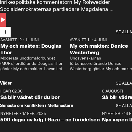
inrikespolitiska kommentatorn My Rohwedder 
Socialdemokraternas partiledare Magdalena 
Andersson till svars.
1
SE ALLA
AVSNITT 12
•
11 JUNI
26:27
AVSNITT 11
•
4 JUNI
2
My och makten: Douglas
My och makten: Denice
Thor
Westerberg
Moderata ungdomsförbundet 
Ungsvenskarnas 
(MUF:s) ordförande Douglas Thor 
förbundsordförande Denice 
gästar My och makten. I avsnittet 
Westerberg gästar My och makten.
diskuteras tonårsutvisningarna och 
avsnittet diskuteras migrationsfrå
hur Moderaterna ska locka väljare till 
och hur SD ska locka kvinnliga 
Väder
SE ALLA
valet i höst. 
väljare. 
I GÅR 02:30
1:06
6 AUGUSTI
Så blir vädret där du bor
Så blir vädr
Senaste om konflikten i Mellanöstern
SE ALLA
NYHETER
•
17 FEB. 2025
0:45
NYHETER
•
16 F
500 dagar av krig i Gaza – se förödelsen
Nya vapen ti