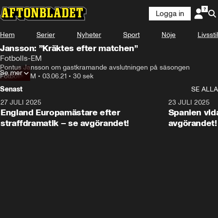
Logga in
Hem
Serier
Nyheter
Sport
Nöje
Livsstil
Jansson: ”Kräktes efter matchen”
Fotbolls-EM
Pontus Jansson om gastkramande avslutningen på säsongen
Se mer
Fotbolls-EM
•
03.06.21
•
30 sek
Senast
SE ALLA
27 JULI 2025
0:59
23 JULI 2025
England Europamästare efter
Spanien vida
straffdramatik – se avgörandet!
avgörandet!