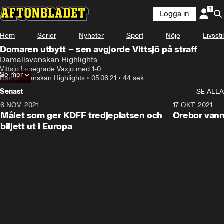
Logga in
Hem
Serier
Nyheter
Sport
Nöje
Livsstil
Domaren utbytt – sen avgjorde Vittsjö på straff
Damallsvenskan Highlights
Vittsjö besegrade Växjö med 1-0
Se mer
Damallsvenskan Highlights
•
05.06.21
•
44 sek
Senast
SE ALLA
6 NOV. 2021
0:42
17 OKT. 2021
Målet som ger KDFF tredjeplatsen och
Örebor vann
biljett ut i Europa