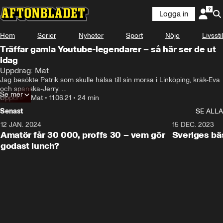
Logga in
Hem
Serier
Nyheter
Sport
Nöje
Livsstil
Träffar gamla Youtube-legendarer – så här ser de ut
idag
Uppdrag: Mat
Jag besökte Patrik som skulle hälsa till sin morsa i Linköping, kräk-Eva 
och spanska-Jerry. 

Se mer
Vad har hänt i deras liv sedan de blev virala på Youtube? Hur mår de? 
Uppdrag: Mat
•
11.06.21
•
24 min
Vad gör de idag?
Senast
SE ALLA
12 JAN. 2024
32:36
15 DEC. 2023
Amatör får 30 000, proffs 30 – vem gör
Sveriges bä
godast lunch?