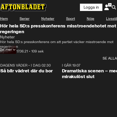
Logga in
Hem
Serier
Nyheter
Sport
Nöje
Livsstil
Hör hela SD:s presskonferens misstroendehotet mot
regeringen
Nyheter
Hör hela SD:s presskonferens om att partiet väcker misstroende mot 
regeringen
Se mer
Nyheter
•
17.06.21
•
109 sek
SE ALLA
DAGENS VÄDER
•
I DAG 02:30
1:06
I GÅR 19:07
Så blir vädret där du bor
Dramatiska scenen – me
mirakulöst slut