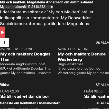
My och makten: Magdalena Andersson om Jimmie-hånet
My och makten
S1 E1
23.10.25
21 min
I det första avsnittet av ”My och Makten” ställer 
inrikespolitiska kommentatorn My Rohwedder 
Socialdemokraternas partiledare Magdalena 
Andersson till svars.
1
SE ALLA
AVSNITT 12
•
11 JUNI
26:27
AVSNITT 11
•
4 JUNI
2
My och makten: Douglas
My och makten: Denice
Thor
Westerberg
Moderata ungdomsförbundet 
Ungsvenskarnas 
(MUF:s) ordförande Douglas Thor 
förbundsordförande Denice 
gästar My och makten. I avsnittet 
Westerberg gästar My och makten.
diskuteras tonårsutvisningarna och 
avsnittet diskuteras migrationsfrå
hur Moderaterna ska locka väljare till 
och hur SD ska locka kvinnliga 
Väder
SE ALLA
valet i höst. 
väljare. 
I DAG 02:30
1:06
I GÅR 02:30
Så blir vädret där du bor
Så blir vädr
Senaste om konflikten i Mellanöstern
SE ALLA