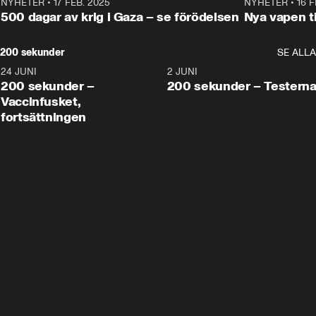
NYHETER
•
17 FEB. 2025
0:45
NYHETER
•
16 F
500 dagar av krig i Gaza – se förödelsen
Nya vapen ti
200 sekunder
SE ALLA
24 JUNI
5:00
2 JUNI
200 sekunder –
200 sekunder – Testern
Vaccinfusket,
fortsättningen